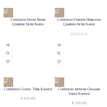
Coffeebou House Blend
Coffeebou Ethiopia Heirloom
Çekirdek Filtre Kahve
Çekirdek Filtre Kahve
Coffeebou Classic Türk Kahvesi
Coffeebou Artizan Osmanlı
Saray Kahvesi
₺
475,00
₺
759,00