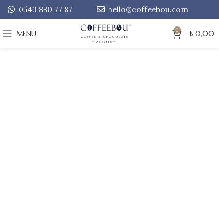
0543 880 77 87
hello@coffeebou.com
0
MENU
₺
0,00