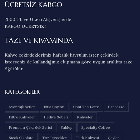
ÜCRETSİZ KARGO
2000 TL ve Üzeri Alışverişlerde
KARGO ÜCRETSİZ !
TAZE VE KIVAMINDA
Kahve çekirdeklerimiz haftalık kavrulur, ister çekirdek
isterseniz de kullandığınız ekipmana göre uygun aralıkta taze
öğütülür.
KATEGORILER
Avantajlı Setler
Bitki Çayları
Chai Tea Latte
Espresso
Filtre Kahveler
Hediye Setleri
Kahveler
Premium Çekirdek Serisi
Sahlep
Specialty Coffee
Sıcak Çikolata
Toz İçecekler
Türk Kahvesi
Çaylar