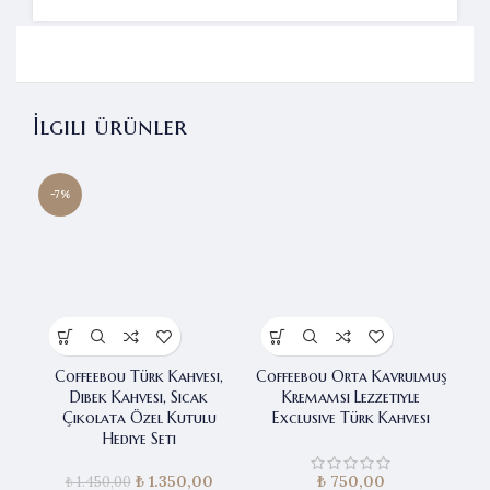
İlgili ürünler
-7%
Coffeebou Türk Kahvesi,
Coffeebou Orta Kavrulmuş
C
Dibek Kahvesi, Sıcak
Kremamsı Lezzetiyle
Çikolata Özel Kutulu
Exclusive Türk Kahvesi
Hediye Seti
₺
Orijinal fiyat:
1.350,00
Şu andaki
₺
750,00
₺
1.450,00