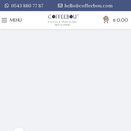
0543 880 77 87
hello@coffeebou.com
0
MENU
₺
0,00