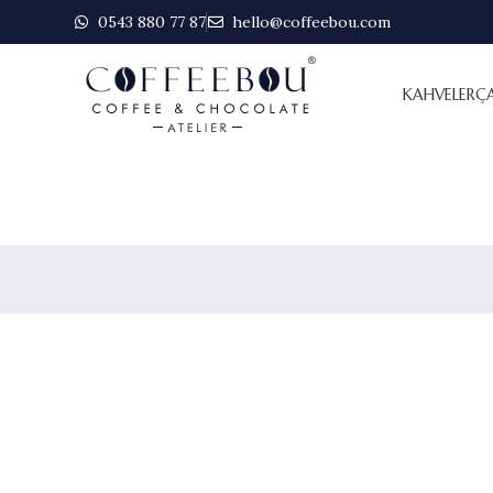
0543 880 77 87
hello@coffeebou.com
KAHVELER
Ç