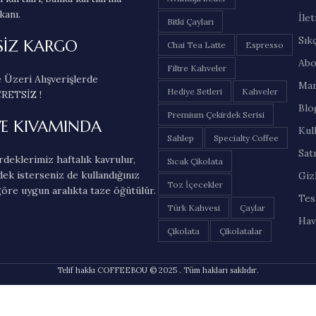
kanı.
İlet
Bitki Çayları
Sık
SİZ KARGO
Chai Tea Latte
Espresso
Abo
Filtre Kahveler
 Üzeri Alışverişlerde
Mar
Hediye Setleri
Kahveler
RETSİZ !
Blo
Premium Çekirdek Serisi
VE KIVAMINDA
Kul
Sahlep
Specialty Coffee
Sat
deklerimiz haftalık kavrulur,
Sıcak Çikolata
dek isterseniz de kullandığınız
Gizl
Toz İçecekler
öre uygun aralıkta taze öğütülür.
Tes
Türk Kahvesi
Çaylar
Hav
Çikolata
Çikolatalar
Telif hakkı COFFEEBOU © 2025 . Tüm hakları saklıdır.