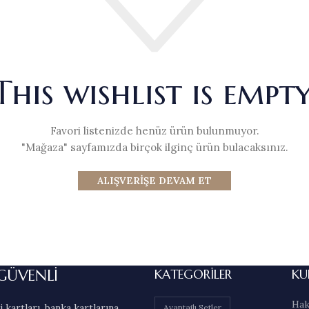
This wishlist is empty
Favori listenizde henüz ürün bulunmuyor.
"Mağaza" sayfamızda birçok ilginç ürün bulacaksınız.
ALIŞVERIŞE DEVAM ET
GÜVENLİ
KATEGORILER
KU
Hak
 kartları, banka kartlarına
Avantajlı Setler