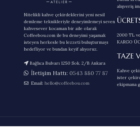
alışveriş im
Nitelikli kahve çekirdeklerini yeni nesil
ÜCRET
demleme teknikleriyle deneyimlemeyi seven
kahvesever kocaman bir aile olarak
2000 TL ve
Coffeebou.com ile bu deneyimi yaşamak
KARGO ÜC
isteyen herkesle bu lezzeti buluşturmayı
hedefliyor ve bundan keyif alıyoruz.
TAZE 
Bağlıca Bulvarı 1250 Sok. 2/B Ankara
Kahve çekir
İletişim Hattı:
0543 880 77 87
ister çekir
Email:
hello@coffeebou.com
ekipmana g