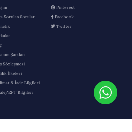
işim
Pinterest
ça Sorulan Sorular
Facebook
nelik
Twitter
kalar
g
lanım Şartları
ış Sözleşmesi
ilik İlkeleri
limat & İade Bilgileri
ale/EFT Bilgileri