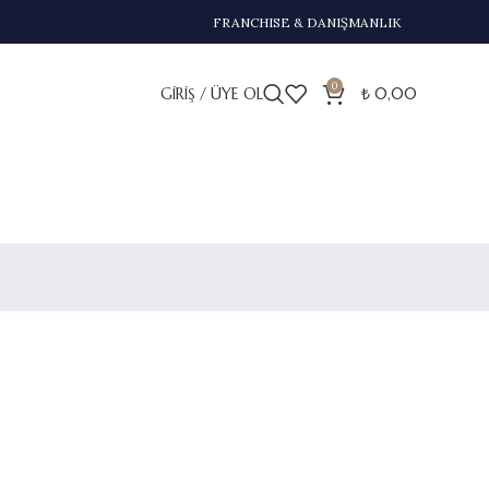
FRANCHISE & DANIŞMANLIK
0
GIRIŞ / ÜYE OL
₺
0,00