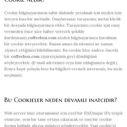
Cookie bilgisayarınızın sabit diskinde yeralmak icin sizden izin
isteyen kısa bir metindir. Onaylarsanız tarayıcınız metni kücük
bir dosyada bilgisayarınıza ekler. Tarayıcınızı cookie için onay
vermeden önce size haber verecek şekilde
kurduysanız,
coffeebou.com
sizden bilgisayarınıza kurulmus
bir cookie isteyecektir. Bunun amacı da sitemizi ne zaman
ziyaret ettiğinizi bilebilmemiz. Bu cookie bize sadece önceki
bir
coffeebou.com
ziyaretçisinin geri döndüğünü
söyleyecektir. (E-mail adresinizi veya kim olduğunuzu değil.)
Sonra kayıt yoluyla bize bu bilgileri vermek isterseniz, bu sizin
seçiminiz.
Bu Cookieler neden devamlı inatcıdır?
Web server’ımız oturumunuz icin ozel bir ID(Unique ID) tespit
etmezse, yeni bir tane ortaya cıkaracak ve onu bir cookie
formu halinde alıcıya-müsteri gönderecektir. Yani cookie’yi