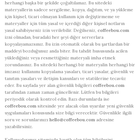
herhangi başka bir şekilde çoğaltılamaz. Bu sitedeki
materyallerin sadece sergileme, kopya, dağıtım, ve ya yükleme
için kişisel, ticari olmayan kullanım için değiştirmeme ve
materyaller için tüm yasal ve içerdiği diğer kişisel notların
yasal sahibiyseniz izin verilebilir. Değilseniz,
coffeebou.com
izni olmadan, buradaki her şeyi diğer serverlara
kopyalayamazsınız. Bu izin otomatik olarak bu şartlardan bir
maddeyi bozduğunuz anda biter. Bu tahdit hususunda acilen
yüklediğiniz veya resmettiğiniz materyali imha etmek
zorundasınız. Bu sitedeki herhangi bir materyalin herhangi bir
imzasız kullanımı kopyalama yasaları, ticari yasalar, güvenlik ve
tanıtım yasaları ve iletişim kanunları ve statülerine tecavüz
eder. Bu sayfada yer alan güvenlik bilgileri
coffeebou.com
tarafından zaman zaman güncellenir. Lütfen bu bilgileri
periyodik olarak kontrol edin. Bazı durumlarda ise
coffeebou.com
sitesinde yer alacak olan uyarılar yeni güvenlik
uygulamaları konusunda size bilgi verecektir. Güvenlikle ilgili
soru ve sorunlarınızı
hello@coffeebou.com
adresine
yazabilirsiniz.
Kullanıcılarımız sitemizde kayıtlı olan tüm bilgilerini