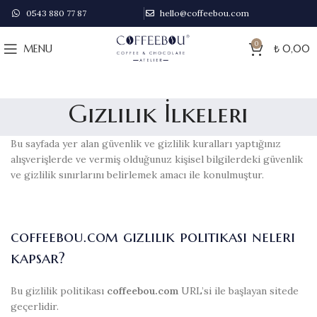
0543 880 77 87
hello@coffeebou.com
0
MENU
₺
0,00
Gizlilik İlkeleri
Bu sayfada yer alan güvenlik ve gizlilik kuralları yaptığınız
alışverişlerde ve vermiş olduğunuz kişisel bilgilerdeki güvenlik
ve gizlilik sınırlarını belirlemek amacı ile konulmuştur.
coffeebou.com gizlilik politikası neleri
kapsar?
Bu gizlilik politikası
coffeebou.com
URL’si ile başlayan sitede
geçerlidir.