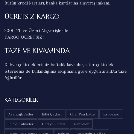
Bütün kredi kartları, banka kartlarına alışveriş imkanı.
ÜCRETSİZ KARGO
2000 TL ve Üzeri Alışverişlerde
KARGO ÜCRETSİZ !
TAZE VE KIVAMINDA
Kahve çekirdeklerimiz haftalık kavrulur, ister çekirdek
isterseniz de kullandığınız ekipmana göre uygun aralıkta taze
öğütülür.
KATEGORILER
Avantajlı Setler
Bitki Çayları
Chai Tea Latte
Espresso
Filtre Kahveler
Hediye Setleri
Kahveler
Premium Çekirdek Serisi
Sahlep
Specialty Coffee