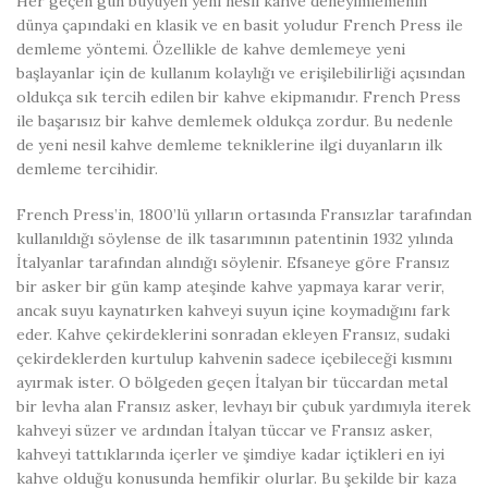
Her geçen gün büyüyen yeni nesil kahve deneyimlemenin
dünya çapındaki en klasik ve en basit yoludur French Press ile
demleme yöntemi. Özellikle de kahve demlemeye yeni
başlayanlar için de kullanım kolaylığı ve erişilebilirliği açısından
oldukça sık tercih edilen bir kahve ekipmanıdır. French Press
ile başarısız bir kahve demlemek oldukça zordur. Bu nedenle
de yeni nesil kahve demleme tekniklerine ilgi duyanların ilk
demleme tercihidir.
French Press’in, 1800’lü yılların ortasında Fransızlar tarafından
kullanıldığı söylense de ilk tasarımının patentinin 1932 yılında
İtalyanlar tarafından alındığı söylenir. Efsaneye göre Fransız
bir asker bir gün kamp ateşinde kahve yapmaya karar verir,
ancak suyu kaynatırken kahveyi suyun içine koymadığını fark
eder. Kahve çekirdeklerini sonradan ekleyen Fransız, sudaki
çekirdeklerden kurtulup kahvenin sadece içebileceği kısmını
ayırmak ister. O bölgeden geçen İtalyan bir tüccardan metal
bir levha alan Fransız asker, levhayı bir çubuk yardımıyla iterek
kahveyi süzer ve ardından İtalyan tüccar ve Fransız asker,
kahveyi tattıklarında içerler ve şimdiye kadar içtikleri en iyi
kahve olduğu konusunda hemfikir olurlar. Bu şekilde bir kaza