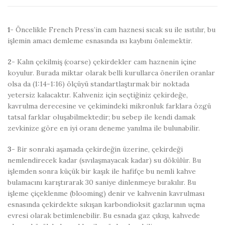
1-
Öncelikle French Press’in cam haznesi sıcak su ile ısıtılır, bu
işlemin amacı demleme esnasında ısı kaybını önlemektir.
2-
Kalın çekilmiş (coarse) çekirdekler cam haznenin içine
koyulur. Burada miktar olarak belli kurullarca önerilen oranlar
olsa da (1:14-1:16) ölçüyü standartlaştırmak bir noktada
yetersiz kalacaktır. Kahveniz için seçtiğiniz çekirdeğe,
kavrulma derecesine ve çekimindeki mikronluk farklara özgü
tatsal farklar oluşabilmektedir; bu sebep ile kendi damak
zevkinize göre en iyi oranı deneme yanılma ile bulunabilir.
3-
Bir sonraki aşamada çekirdeğin üzerine, çekirdeği
nemlendirecek kadar (sıvılaşmayacak kadar) su dökülür. Bu
işlemden sonra küçük bir kaşık ile hafifçe bu nemli kahve
bulamacını karıştırarak 30 saniye dinlenmeye bırakılır. Bu
işleme çiçeklenme (blooming) denir ve kahvenin kavrulması
esnasında çekirdekte sıkışan karbondioksit gazlarının uçma
evresi olarak betimlenebilir. Bu esnada gaz çıkışı, kahvede