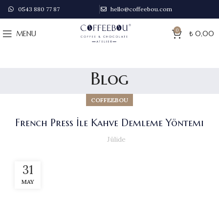
0543 880 77 87
hello@coffeebou.com
0
MENU
₺
0,00
Blog
COFFEEBOU
French Press İle Kahve Demleme Yöntemi
Jülide
31
MAY