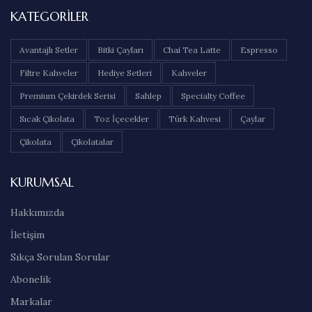
KATEGORILER
Avantajlı Setler
Bitki Çayları
Chai Tea Latte
Espresso
Filtre Kahveler
Hediye Setleri
Kahveler
Premium Çekirdek Serisi
Sahlep
Specialty Coffee
Sıcak Çikolata
Toz İçecekler
Türk Kahvesi
Çaylar
Çikolata
Çikolatalar
KURUMSAL
Hakkımızda
İletişim
Sıkça Sorulan Sorular
Abonelik
Markalar