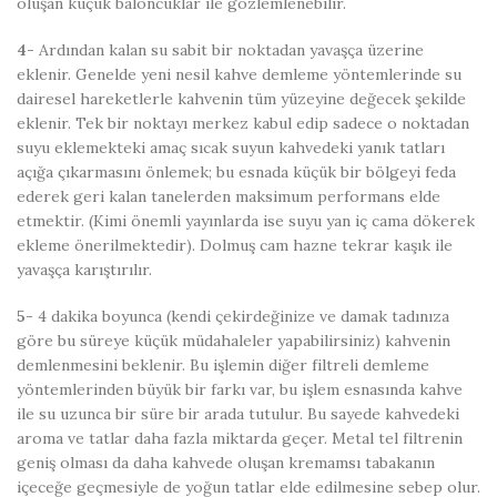
oluşan küçük baloncuklar ile gözlemlenebilir.
4-
Ardından kalan su sabit bir noktadan yavaşça üzerine
eklenir. Genelde yeni nesil kahve demleme yöntemlerinde su
dairesel hareketlerle kahvenin tüm yüzeyine değecek şekilde
eklenir. Tek bir noktayı merkez kabul edip sadece o noktadan
suyu eklemekteki amaç sıcak suyun kahvedeki yanık tatları
açığa çıkarmasını önlemek; bu esnada küçük bir bölgeyi feda
ederek geri kalan tanelerden maksimum performans elde
etmektir. (Kimi önemli yayınlarda ise suyu yan iç cama dökerek
ekleme önerilmektedir). Dolmuş cam hazne tekrar kaşık ile
yavaşça karıştırılır.
5-
4 dakika boyunca (kendi çekirdeğinize ve damak tadınıza
göre bu süreye küçük müdahaleler yapabilirsiniz) kahvenin
demlenmesini beklenir. Bu işlemin diğer filtreli demleme
yöntemlerinden büyük bir farkı var, bu işlem esnasında kahve
ile su uzunca bir süre bir arada tutulur. Bu sayede kahvedeki
aroma ve tatlar daha fazla miktarda geçer. Metal tel filtrenin
geniş olması da daha kahvede oluşan kremamsı tabakanın
içeceğe geçmesiyle de yoğun tatlar elde edilmesine sebep olur.