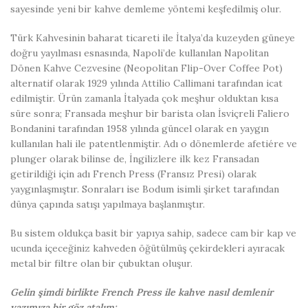
sayesinde yeni bir kahve demleme yöntemi keşfedilmiş olur.
Türk Kahvesinin baharat ticareti ile İtalya’da kuzeyden güneye
doğru yayılması esnasında, Napoli’de kullanılan Napolitan
Dönen Kahve Cezvesine (Neopolitan Flip-Over Coffee Pot)
alternatif olarak 1929 yılında Attilio Callimani tarafından icat
edilmiştir. Ürün zamanla İtalyada çok meşhur olduktan kısa
süre sonra; Fransada meşhur bir barista olan İsviçreli Faliero
Bondanini tarafından 1958 yılında güncel olarak en yaygın
kullanılan hali ile patentlenmiştir. Adı o dönemlerde afetiére ve
plunger olarak bilinse de, İngilizlere ilk kez Fransadan
getirildiği için adı French Press (Fransız Presi) olarak
yaygınlaşmıştır. Sonraları ise Bodum isimli şirket tarafından
dünya çapında satışı yapılmaya başlanmıştır.
Bu sistem oldukça basit bir yapıya sahip, sadece cam bir kap ve
ucunda içeceğiniz kahveden öğütülmüş çekirdekleri ayıracak
metal bir filtre olan bir çubuktan oluşur.
Gelin şimdi birlikte French Press ile kahve nasıl demlenir
yazımıza bir göz atalım: