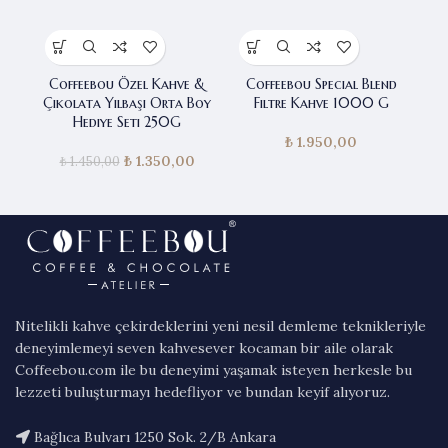
Coffeebou Özel Kahve &
Coffeebou Special Blend
C
Çikolata Yılbaşı Orta Boy
Filtre Kahve 1000 G
Hediye Seti 250G
₺
1.950,00
₺
Orijinal fiyat:
1.350,00
Şu andaki
₺
1.450,00
₺ 1.450,00.
fiyat:
₺ 1.350,00.
Nitelikli kahve çekirdeklerini yeni nesil demleme teknikleriyle
deneyimlemeyi seven kahvesever kocaman bir aile olarak
Coffeebou.com ile bu deneyimi yaşamak isteyen herkesle bu
lezzeti buluşturmayı hedefliyor ve bundan keyif alıyoruz.
Bağlıca Bulvarı 1250 Sok. 2/B Ankara