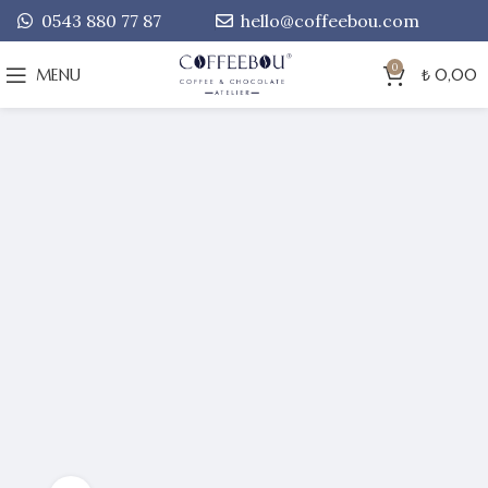
0543 880 77 87
hello@coffeebou.com
0
MENU
₺
0,00