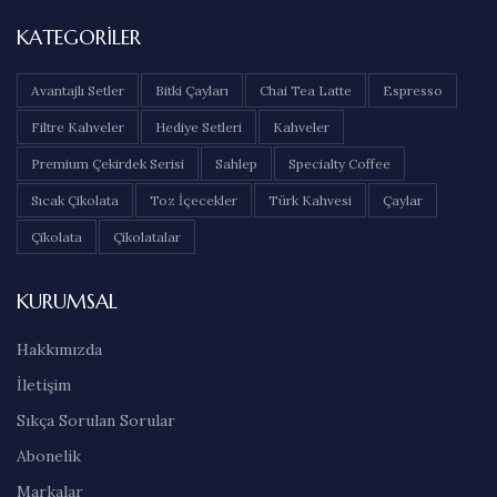
KATEGORILER
Avantajlı Setler
Bitki Çayları
Chai Tea Latte
Espresso
Filtre Kahveler
Hediye Setleri
Kahveler
Premium Çekirdek Serisi
Sahlep
Specialty Coffee
Sıcak Çikolata
Toz İçecekler
Türk Kahvesi
Çaylar
Çikolata
Çikolatalar
KURUMSAL
Hakkımızda
İletişim
Sıkça Sorulan Sorular
Abonelik
Markalar