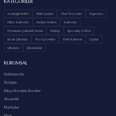
KATEGORILER
Avantajlı Setler
Bitki Çayları
Chai Tea Latte
Espresso
Filtre Kahveler
Hediye Setleri
Kahveler
Premium Çekirdek Serisi
Sahlep
Specialty Coffee
Sıcak Çikolata
Toz İçecekler
Türk Kahvesi
Çaylar
Çikolata
Çikolatalar
KURUMSAL
Hakkımızda
İletişim
Sıkça Sorulan Sorular
Abonelik
Markalar
Blog