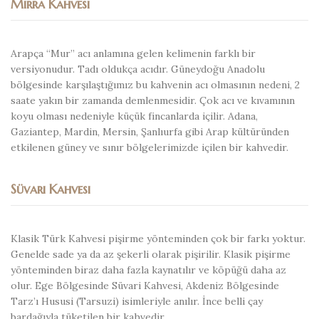
Mırra Kahvesi
Arapça “Mur” acı anlamına gelen kelimenin farklı bir
versiyonudur. Tadı oldukça acıdır. Güneydoğu Anadolu
bölgesinde karşılaştığımız bu kahvenin acı olmasının nedeni, 2
saate yakın bir zamanda demlenmesidir. Çok acı ve kıvamının
koyu olması nedeniyle küçük fincanlarda içilir. Adana,
Gaziantep, Mardin, Mersin, Şanlıurfa gibi Arap kültüründen
etkilenen güney ve sınır bölgelerimizde içilen bir kahvedir.
Süvari Kahvesi
Klasik Türk Kahvesi pişirme yönteminden çok bir farkı yoktur.
Genelde sade ya da az şekerli olarak pişirilir. Klasik pişirme
yönteminden biraz daha fazla kaynatılır ve köpüğü daha az
olur. Ege Bölgesinde Süvari Kahvesi, Akdeniz Bölgesinde
Tarz’ı Hususi (Tarsuzi) isimleriyle anılır. İnce belli çay
bardağıyla tüketilen bir kahvedir.