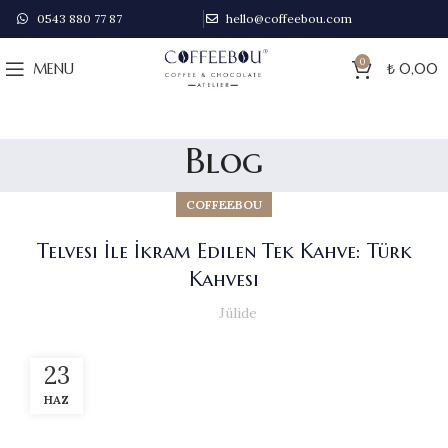
0543 880 77 87
hello@coffeebou.com
0
MENU
₺
0,00
Blog
COFFEEBOU
Telvesi İle İkram Edilen Tek Kahve: Türk
Kahvesi
Jülide
23
HAZ