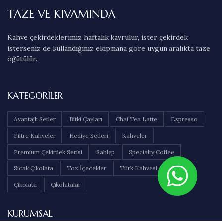
TAZE VE KIVAMINDA
Kahve çekirdeklerimiz haftalık kavrulur, ister çekirdek
isterseniz de kullandığınız ekipmana göre uygun aralıkta taze
öğütülür.
KATEGORILER
Avantajlı Setler
Bitki Çayları
Chai Tea Latte
Espresso
Filtre Kahveler
Hediye Setleri
Kahveler
Premium Çekirdek Serisi
Sahlep
Specialty Coffee
Sıcak Çikolata
Toz İçecekler
Türk Kahvesi
Çaylar
Çikolata
Çikolatalar
KURUMSAL