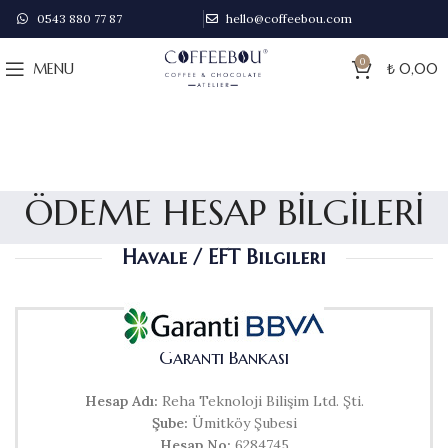
0543 880 77 87
hello@coffeebou.com
0
MENU
₺
0,00
ÖDEME HESAP BİLGİLERİ
Havale / EFT Bilgileri
Garanti Bankası
Hesap Adı:
Reha Teknoloji Bilişim Ltd. Şti.
Şube:
Ümitköy Şubesi
Hesap No:
6284745