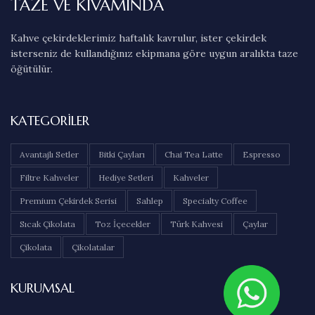
TAZE VE KIVAMINDA
Kahve çekirdeklerimiz haftalık kavrulur, ister çekirdek
isterseniz de kullandığınız ekipmana göre uygun aralıkta taze
öğütülür.
KATEGORILER
Avantajlı Setler
Bitki Çayları
Chai Tea Latte
Espresso
Filtre Kahveler
Hediye Setleri
Kahveler
Premium Çekirdek Serisi
Sahlep
Specialty Coffee
Sıcak Çikolata
Toz İçecekler
Türk Kahvesi
Çaylar
Çikolata
Çikolatalar
KURUMSAL