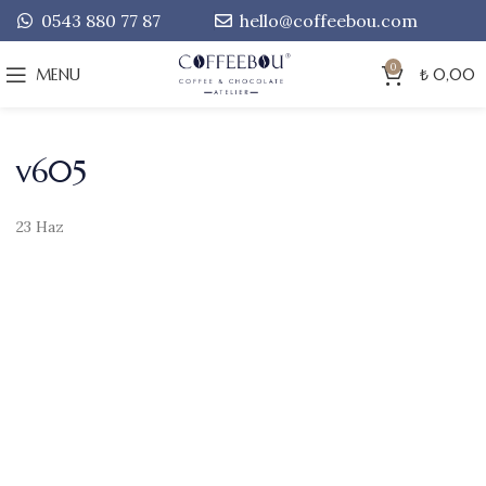
0543 880 77 87
hello@coffeebou.com
0
MENU
₺
0,00
v605
23
Haz