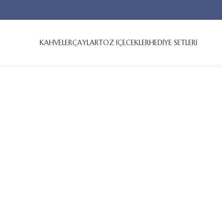
KAHVELER
ÇAYLAR
TOZ İÇECEKLER
HEDİYE SETLERİ