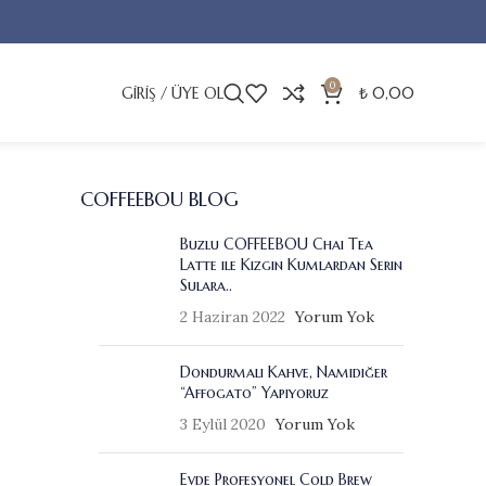
0
GIRIŞ / ÜYE OL
₺
0,00
COFFEEBOU BLOG
Buzlu COFFEEBOU Chai Tea
Latte ile Kızgın Kumlardan Serin
Sulara..
2 Haziran 2022
Yorum Yok
Dondurmalı Kahve, Namıdiğer
“Affogato” Yapıyoruz
3 Eylül 2020
Yorum Yok
Evde Profesyonel Cold Brew