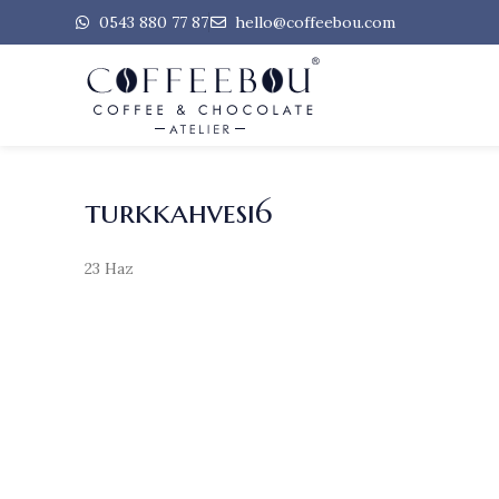
0543 880 77 87
hello@coffeebou.com
turkkahvesi6
23
Haz