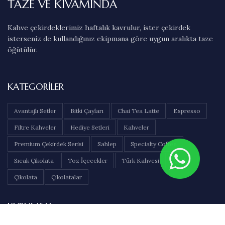
TAZE VE KIVAMINDA
Kahve çekirdeklerimiz haftalık kavrulur, ister çekirdek
isterseniz de kullandığınız ekipmana göre uygun aralıkta taze
öğütülür.
KATEGORILER
Avantajlı Setler
Bitki Çayları
Chai Tea Latte
Espresso
Filtre Kahveler
Hediye Setleri
Kahveler
Premium Çekirdek Serisi
Sahlep
Specialty Coffee
Sıcak Çikolata
Toz İçecekler
Türk Kahvesi
Çaylar
Çikolata
Çikolatalar
KURUMSAL