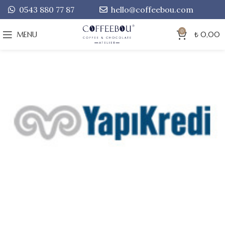
0543 880 77 87
hello@coffeebou.com
0
MENU
₺
0,00