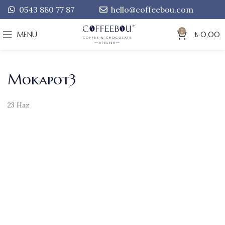
0543 880 77 87
hello@coffeebou.com
0
MENU
₺
0,00
Mokapot3
23
Haz