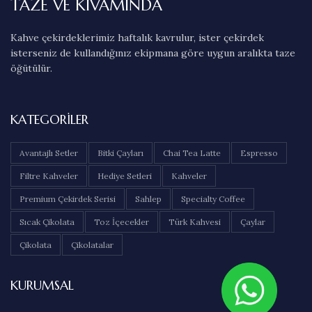
TAZE VE KIVAMINDA
Kahve çekirdeklerimiz haftalık kavrulur, ister çekirdek
isterseniz de kullandığınız ekipmana göre uygun aralıkta taze
öğütülür.
KATEGORILER
Avantajlı Setler
Bitki Çayları
Chai Tea Latte
Espresso
Filtre Kahveler
Hediye Setleri
Kahveler
Premium Çekirdek Serisi
Sahlep
Specialty Coffee
Sıcak Çikolata
Toz İçecekler
Türk Kahvesi
Çaylar
Çikolata
Çikolatalar
KURUMSAL