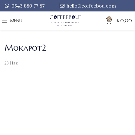
0543 880 77 87
hello@coffeebou.com
0
MENU
₺
0,00
Mokapot2
23
Haz