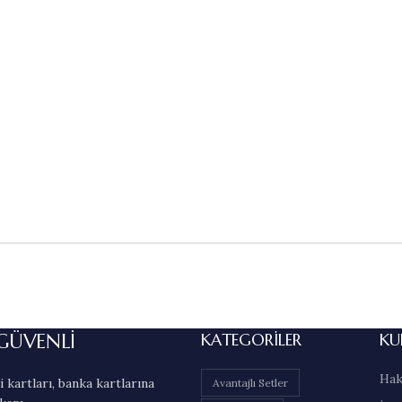
GÜVENLİ
KATEGORILER
KU
Hak
 kartları, banka kartlarına
Avantajlı Setler