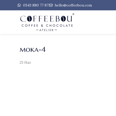
0543 880 77 87
hello@coffeebou.com
moka-4
23
Haz