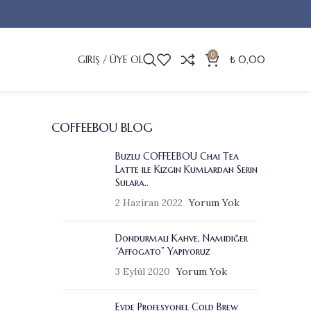
0
GIRIŞ / ÜYE OL
₺
0,00
COFFEEBOU BLOG
Buzlu COFFEEBOU Chai Tea
Latte ile Kızgın Kumlardan Serin
Sulara..
2 Haziran 2022
Yorum Yok
Dondurmalı Kahve, Namıdiğer
“Affogato” Yapıyoruz
3 Eylül 2020
Yorum Yok
Evde Profesyonel Cold Brew