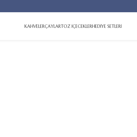
KAHVELER
ÇAYLAR
TOZ İÇECEKLER
HEDİYE SETLERİ