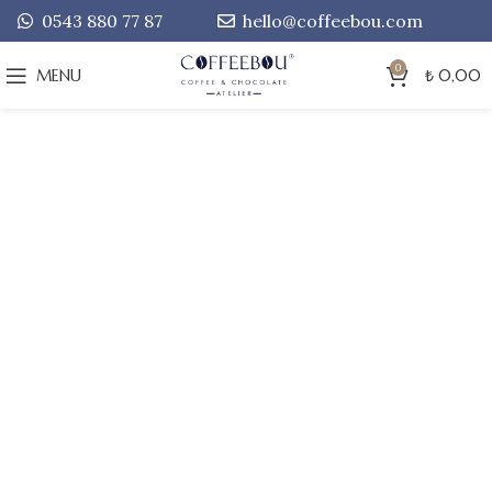
0543 880 77 87
hello@coffeebou.com
0
MENU
₺
0,00