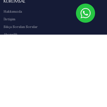
KURUMSAL
Hakkımızda
İletişim
Sıkça Sorulan Sorular
Abonelik
Markalar
Blog
Kullanım Şartları
Satış Sözleşmesi
Gizlilik İlkeleri
Teslimat & İade Bilgileri
Havale/EFT Bilgileri
BIZI TAKIP EDIN