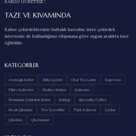
KARGO ÜCRETSİZ !
TAZE VE KIVAMINDA
Kahve çekirdeklerimiz haftalık kavrulur, ister çekirdek
isterseniz de kullandığınız ekipmana göre uygun aralıkta taze
öğütülür.
KATEGORILER
Avantajlı Setler
Bitki Çayları
Chai Tea Latte
Espresso
Filtre Kahveler
Hediye Setleri
Kahveler
Premium Çekirdek Serisi
Sahlep
Specialty Coffee
Sıcak Çikolata
Toz İçecekler
Türk Kahvesi
Çaylar
Çikolata
Çikolatalar