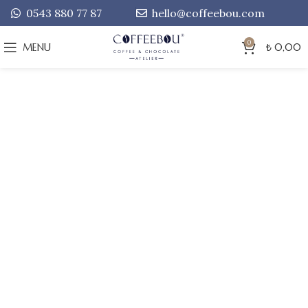
0543 880 77 87
hello@coffeebou.com
0
MENU
₺
0,00