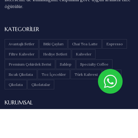
öğütülür.
KATEGORILER
Avantajlı Setler
Bitki Çayları
Chai Tea Latte
Espresso
Filtre Kahveler
Hediye Setleri
Kahveler
Premium Çekirdek Serisi
Sahlep
Specialty Coffee
Sıcak Çikolata
Toz İçecekler
Türk Kahvesi
Çaylar
Çikolata
Çikolatalar
KURUMSAL
Hakkımızda
İletişim
Sıkça Sorulan Sorular