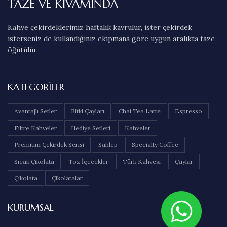
TAZE VE KIVAMINDA
Kahve çekirdeklerimiz haftalık kavrulur, ister çekirdek
isterseniz de kullandığınız ekipmana göre uygun aralıkta taze
öğütülür.
KATEGORILER
Avantajlı Setler
Bitki Çayları
Chai Tea Latte
Espresso
Filtre Kahveler
Hediye Setleri
Kahveler
Premium Çekirdek Serisi
Sahlep
Specialty Coffee
Sıcak Çikolata
Toz İçecekler
Türk Kahvesi
Çaylar
Çikolata
Çikolatalar
KURUMSAL