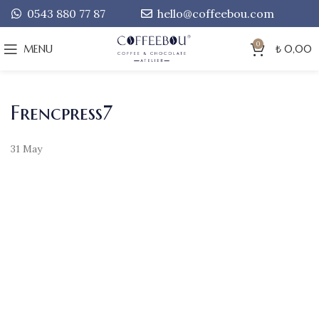
0543 880 77 87
hello@coffeebou.com
0
MENU
₺
0,00
Frencpress7
31
May