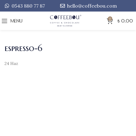
0543 880 77 87
hello@coffeebou.com
0
MENU
₺
0,00
espresso-6
24
Haz