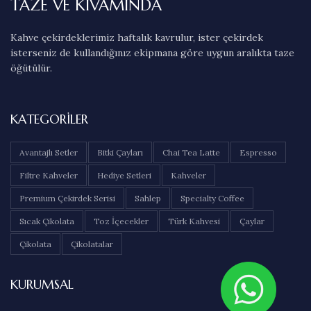
TAZE VE KIVAMINDA
Kahve çekirdeklerimiz haftalık kavrulur, ister çekirdek
isterseniz de kullandığınız ekipmana göre uygun aralıkta taze
öğütülür.
KATEGORILER
Avantajlı Setler
Bitki Çayları
Chai Tea Latte
Espresso
Filtre Kahveler
Hediye Setleri
Kahveler
Premium Çekirdek Serisi
Sahlep
Specialty Coffee
Sıcak Çikolata
Toz İçecekler
Türk Kahvesi
Çaylar
Çikolata
Çikolatalar
KURUMSAL