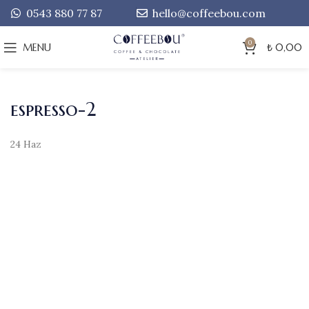
0543 880 77 87
hello@coffeebou.com
0
MENU
₺
0,00
espresso-2
24
Haz