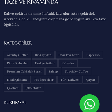
TAZE VE KIVAMINDA
Kahve çekirdeklerimiz haftalık kavrulur, ister çekirdek
isterseniz de kullandığınız ekipmana göre uygun aralıkta taze
öğütülür.
KATEGORILER
Avantajlı Setler
Bitki Çayları
Chai Tea Latte
Espresso
Filtre Kahveler
Hediye Setleri
Kahveler
Premium Çekirdek Serisi
Sahlep
Specialty Coffee
Sıcak Çikolata
Toz İçecekler
Türk Kahvesi
Çaylar
Çikolata
Çikolatalar
KURUMSAL