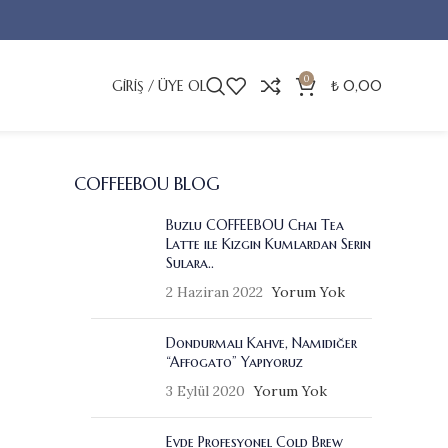
0
GIRIŞ / ÜYE OL
₺
0,00
COFFEEBOU BLOG
Buzlu COFFEEBOU Chai Tea
Latte ile Kızgın Kumlardan Serin
Sulara..
2 Haziran 2022
Yorum Yok
Dondurmalı Kahve, Namıdiğer
“Affogato” Yapıyoruz
3 Eylül 2020
Yorum Yok
Evde Profesyonel Cold Brew