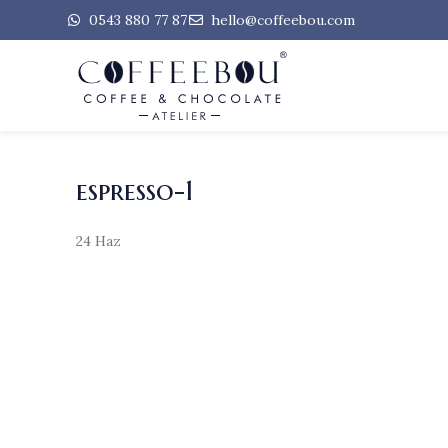
0543 880 77 87
hello@coffeebou.com
espresso-1
24
Haz