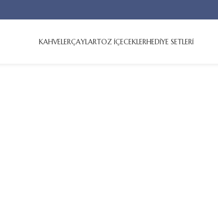
KAHVELER
ÇAYLAR
TOZ İÇECEKLER
HEDİYE SETLERİ