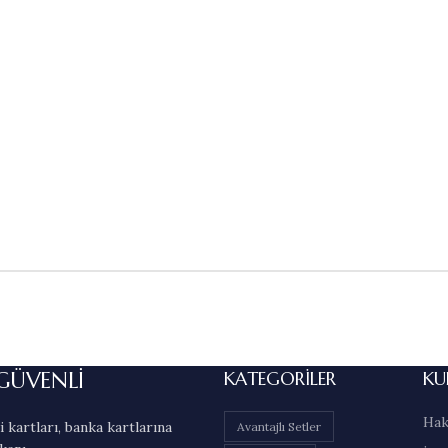
GÜVENLİ
KATEGORILER
KU
Hak
 kartları, banka kartlarına
Avantajlı Setler