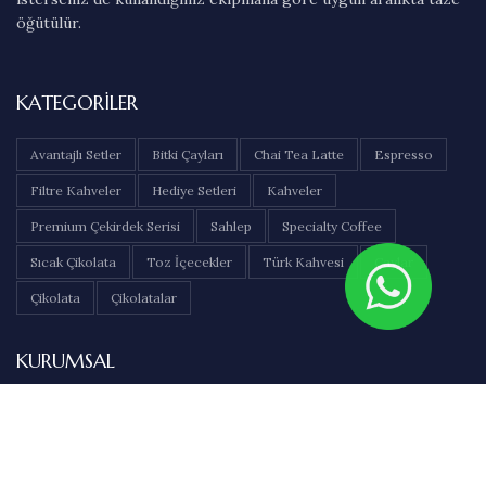
öğütülür.
KATEGORILER
Avantajlı Setler
Bitki Çayları
Chai Tea Latte
Espresso
Filtre Kahveler
Hediye Setleri
Kahveler
Premium Çekirdek Serisi
Sahlep
Specialty Coffee
Sıcak Çikolata
Toz İçecekler
Türk Kahvesi
Çaylar
Çikolata
Çikolatalar
KURUMSAL
Hakkımızda
İletişim
Sıkça Sorulan Sorular