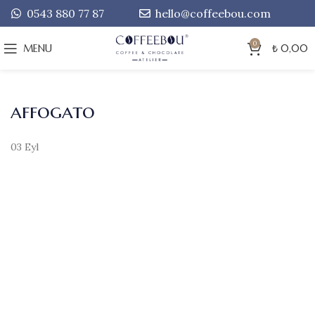
0543 880 77 87
hello@coffeebou.com
0
MENU
₺
0,00
affogato
03
Eyl