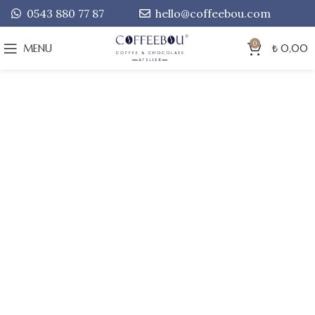
0543 880 77 87
hello@coffeebou.com
0
MENU
₺
0,00