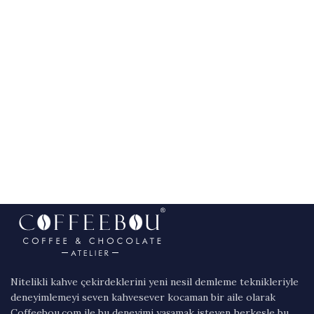
Nitelikli kahve çekirdeklerini yeni nesil demleme teknikleriyle
deneyimlemeyi seven kahvesever kocaman bir aile olarak
Coffeebou.com ile bu deneyimi yaşamak isteyen herkesle bu