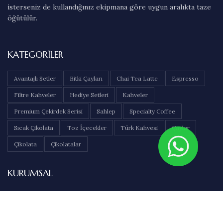
isterseniz de kullandığınız ekipmana göre uygun aralıkta taze
öğütülür.
KATEGORILER
Avantajlı Setler
Bitki Çayları
Chai Tea Latte
Espresso
Filtre Kahveler
Hediye Setleri
Kahveler
Premium Çekirdek Serisi
Sahlep
Specialty Coffee
Sıcak Çikolata
Toz İçecekler
Türk Kahvesi
Çaylar
Çikolata
Çikolatalar
KURUMSAL
Hakkımızda
İletişim