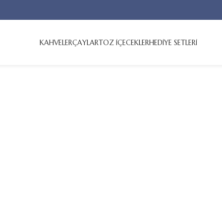
KAHVELER
ÇAYLAR
TOZ İÇECEKLER
HEDİYE SETLERİ