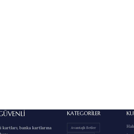
GÜVENLİ
KATEGORILER
KU
Hak
 kartları, banka kartlarına
Avantajlı Setler