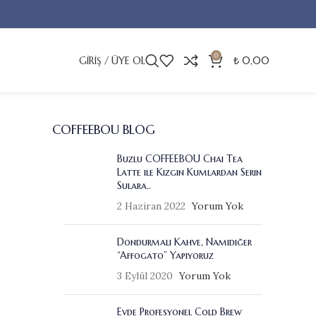
0
GIRIŞ / ÜYE OL
₺
0,00
COFFEEBOU BLOG
Buzlu COFFEEBOU Chai Tea
Latte ile Kızgın Kumlardan Serin
Sulara..
2 Haziran 2022
Yorum Yok
Dondurmalı Kahve, Namıdiğer
“Affogato” Yapıyoruz
3 Eylül 2020
Yorum Yok
Evde Profesyonel Cold Brew