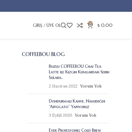
0
GIRIŞ / ÜYE OL
₺
0,00
COFFEEBOU BLOG
Buzlu COFFEEBOU Chai Tea
Latte ile Kızgın Kumlardan Serin
Sulara..
2 Haziran 2022
Yorum Yok
Dondurmalı Kahve, Namıdiğer
“Affogato” Yapıyoruz
3 Eylül 2020
Yorum Yok
Evde Profesyonel Cold Brew