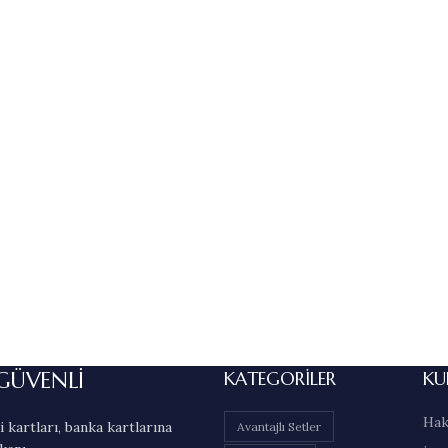
GÜVENLİ
KATEGORILER
KU
Hak
 kartları, banka kartlarına
Avantajlı Setler