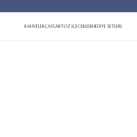
KAHVELER
ÇAYLAR
TOZ İÇECEKLER
HEDİYE SETLERİ