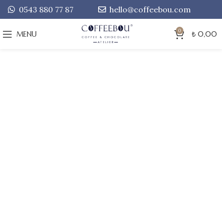
0543 880 77 87
hello@coffeebou.com
0
MENU
₺
0,00