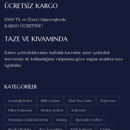
ÜCRETSİZ KARGO
2000 TL ve Üzeri Alışverişlerde
KARGO ÜCRETSİZ !
TAZE VE KIVAMINDA
Kahve çekirdeklerimiz haftalık kavrulur, ister çekirdek
isterseniz de kullandığınız ekipmana göre uygun aralıkta taze
öğütülür.
KATEGORILER
Avantajlı Setler
Bitki Çayları
Chai Tea Latte
Espresso
Filtre Kahveler
Hediye Setleri
Kahveler
Premium Çekirdek Serisi
Sahlep
Specialty Coffee
Sıcak Çikolata
Toz İçecekler
Türk Kahvesi
Çaylar