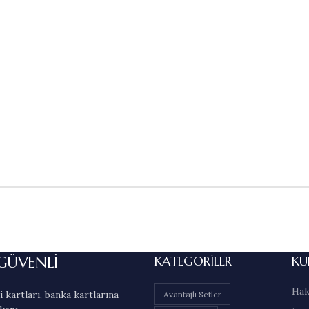
GÜVENLİ
KATEGORILER
KU
Hak
 kartları, banka kartlarına
Avantajlı Setler