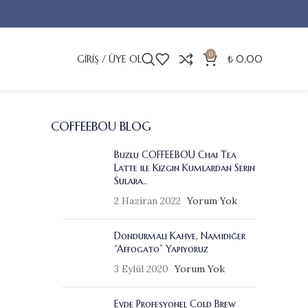
0
GIRIŞ / ÜYE OL
₺
0,00
COFFEEBOU BLOG
Buzlu COFFEEBOU Chai Tea
Latte ile Kızgın Kumlardan Serin
Sulara..
2 Haziran 2022
Yorum Yok
Dondurmalı Kahve, Namıdiğer
“Affogato” Yapıyoruz
3 Eylül 2020
Yorum Yok
Evde Profesyonel Cold Brew