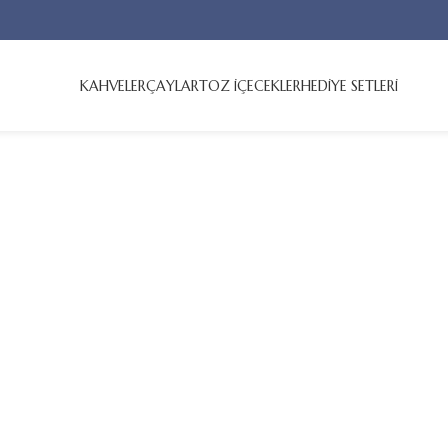
KAHVELER
ÇAYLAR
TOZ İÇECEKLER
HEDİYE SETLERİ