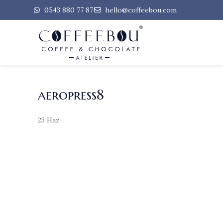
0543 880 77 87
hello@coffeebou.com
aeropress8
23
Haz