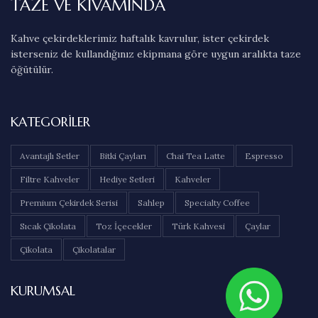
TAZE VE KIVAMINDA
Kahve çekirdeklerimiz haftalık kavrulur, ister çekirdek
isterseniz de kullandığınız ekipmana göre uygun aralıkta taze
öğütülür.
KATEGORILER
Avantajlı Setler
Bitki Çayları
Chai Tea Latte
Espresso
Filtre Kahveler
Hediye Setleri
Kahveler
Premium Çekirdek Serisi
Sahlep
Specialty Coffee
Sıcak Çikolata
Toz İçecekler
Türk Kahvesi
Çaylar
Çikolata
Çikolatalar
KURUMSAL