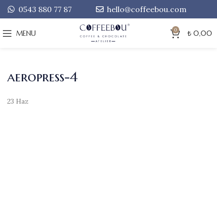
0543 880 77 87
hello@coffeebou.com
0
MENU
₺
0,00
aeropress-4
23
Haz