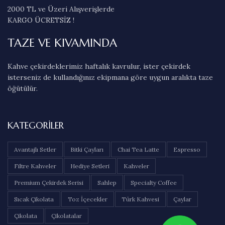
2000 TL ve Üzeri Alışverişlerde
KARGO ÜCRETSİZ !
TAZE VE KIVAMINDA
Kahve çekirdeklerimiz haftalık kavrulur, ister çekirdek
isterseniz de kullandığınız ekipmana göre uygun aralıkta taze
öğütülür.
KATEGORILER
Avantajlı Setler
Bitki Çayları
Chai Tea Latte
Espresso
Filtre Kahveler
Hediye Setleri
Kahveler
Premium Çekirdek Serisi
Sahlep
Specialty Coffee
Sıcak Çikolata
Toz İçecekler
Türk Kahvesi
Çaylar
Çikolata
Çikolatalar