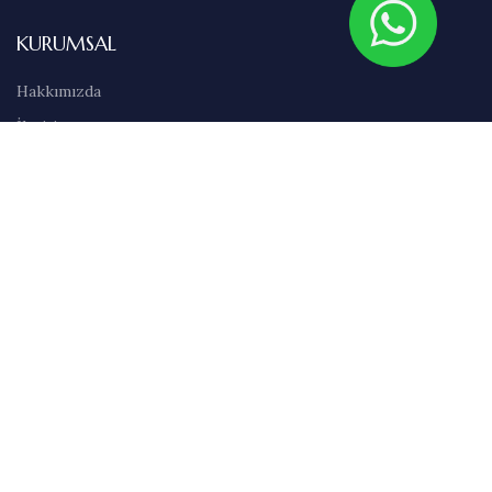
KURUMSAL
Hakkımızda
İletişim
Sıkça Sorulan Sorular
Abonelik
Markalar
Blog
Kullanım Şartları
Satış Sözleşmesi
Gizlilik İlkeleri
Teslimat & İade Bilgileri
Havale/EFT Bilgileri