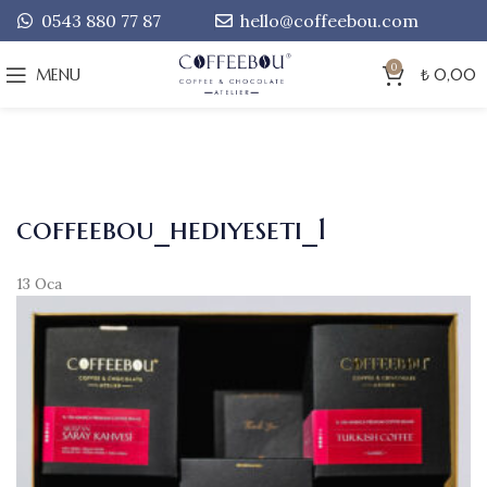
0543 880 77 87
hello@coffeebou.com
0
MENU
₺
0,00
coffeebou_hediyeseti_1
13
Oca