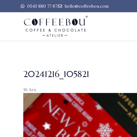
0543 880 77 87
hello@coffeebou.com
20241216_105821
16
Ara