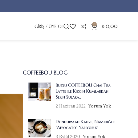
0
GIRIŞ / ÜYE OL
₺
0,00
COFFEEBOU BLOG
Buzlu COFFEEBOU Chai Tea
Latte ile Kızgın Kumlardan
Serin Sulara..
2 Haziran 2022
Yorum Yok
Dondurmalı Kahve, Namıdiğer
“Affogato” Yapıyoruz
3 Eylül 2020
Yorum Yok