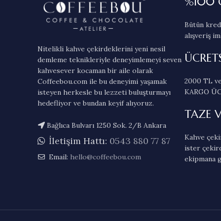
%100 
Bütün kredi
alışveriş im
Nitelikli kahve çekirdeklerini yeni nesil
ÜCRET
demleme teknikleriyle deneyimlemeyi seven
kahvesever kocaman bir aile olarak
2000 TL ve
Coffeebou.com ile bu deneyimi yaşamak
KARGO ÜC
isteyen herkesle bu lezzeti buluşturmayı
hedefliyor ve bundan keyif alıyoruz.
TAZE 
Bağlıca Bulvarı 1250 Sok. 2/B Ankara
Kahve çekir
İletişim Hattı:
0543 880 77 87
ister çekir
Email:
hello@coffeebou.com
ekipmana g