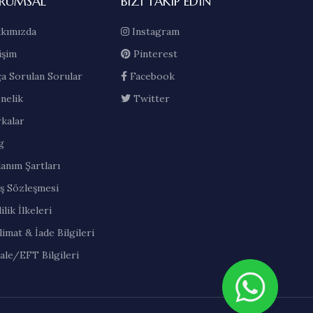
RUMSAL
BIZI TAKIP EDIN
kımızda
Instagram
işim
Pinterest
ça Sorulan Sorular
Facebook
nelik
Twitter
kalar
g
lanım Şartları
ış Sözleşmesi
ilik İlkeleri
limat & İade Bilgileri
ale/EFT Bilgileri