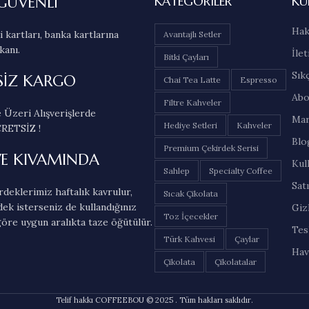
GÜVENLİ
KATEGORILER
KU
Hak
 kartları, banka kartlarına
Avantajlı Setler
kanı.
İlet
Bitki Çayları
Sık
SİZ KARGO
Chai Tea Latte
Espresso
Abo
Filtre Kahveler
 Üzeri Alışverişlerde
Mar
Hediye Setleri
Kahveler
RETSİZ !
Blo
Premium Çekirdek Serisi
VE KIVAMINDA
Kul
Sahlep
Specialty Coffee
Sat
deklerimiz haftalık kavrulur,
Sıcak Çikolata
dek isterseniz de kullandığınız
Gizl
Toz İçecekler
öre uygun aralıkta taze öğütülür.
Tes
Türk Kahvesi
Çaylar
Hav
Çikolata
Çikolatalar
Telif hakkı COFFEEBOU © 2025 . Tüm hakları saklıdır.