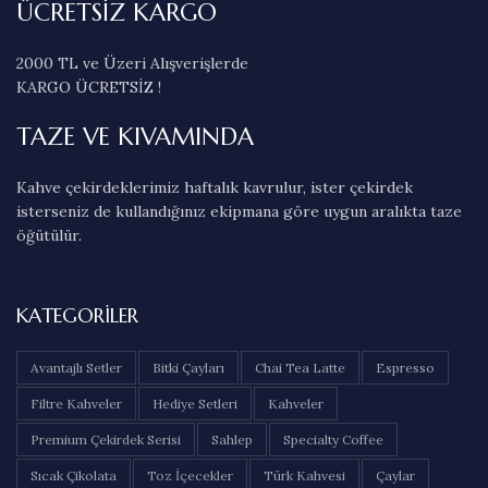
ÜCRETSİZ KARGO
2000 TL ve Üzeri Alışverişlerde
KARGO ÜCRETSİZ !
TAZE VE KIVAMINDA
Kahve çekirdeklerimiz haftalık kavrulur, ister çekirdek
isterseniz de kullandığınız ekipmana göre uygun aralıkta taze
öğütülür.
KATEGORILER
Avantajlı Setler
Bitki Çayları
Chai Tea Latte
Espresso
Filtre Kahveler
Hediye Setleri
Kahveler
Premium Çekirdek Serisi
Sahlep
Specialty Coffee
Sıcak Çikolata
Toz İçecekler
Türk Kahvesi
Çaylar