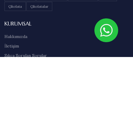
Çikolata
Çikolatalar
KURUMSAL
Hakkımızda
İletişim
Sıkça Sorulan Sorular
Abonelik
Markalar
Blog
Kullanım Şartları
Satış Sözleşmesi
Gizlilik İlkeleri
Teslimat & İade Bilgileri
Havale/EFT Bilgileri