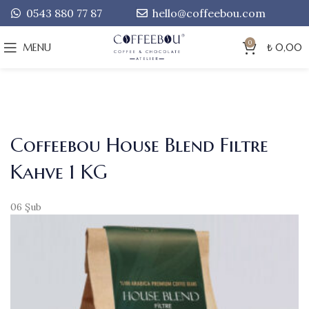
0543 880 77 87
hello@coffeebou.com
0
MENU
₺
0,00
Coffeebou House Blend Filtre
Kahve 1 KG
06
Şub