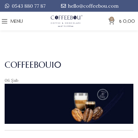
0543 880 77 87
hello@coffeebou.com
0
MENU
₺
0,00
COFFEEBOU10
06
Şub