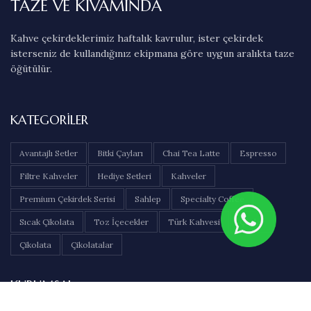
TAZE VE KIVAMINDA
Kahve çekirdeklerimiz haftalık kavrulur, ister çekirdek
isterseniz de kullandığınız ekipmana göre uygun aralıkta taze
öğütülür.
KATEGORILER
Avantajlı Setler
Bitki Çayları
Chai Tea Latte
Espresso
Filtre Kahveler
Hediye Setleri
Kahveler
Premium Çekirdek Serisi
Sahlep
Specialty Coffee
Sıcak Çikolata
Toz İçecekler
Türk Kahvesi
Çaylar
Çikolata
Çikolatalar
KURUMSAL