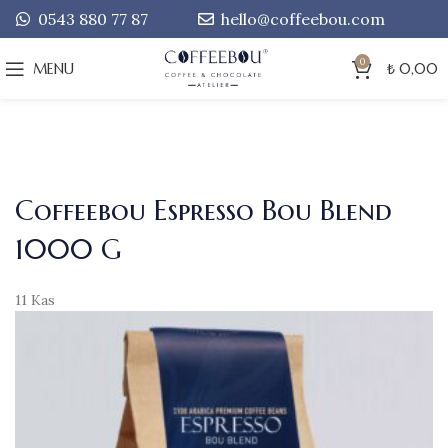
0543 880 77 87
hello@coffeebou.com
0
MENU
₺
0,00
Coffeebou Espresso Bou Blend
1000 G
11
Kas