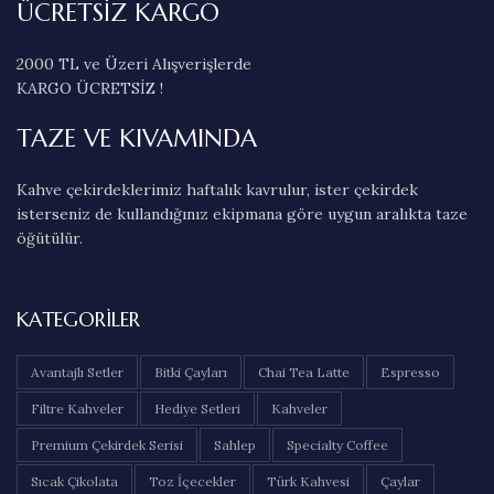
ÜCRETSİZ KARGO
2000 TL ve Üzeri Alışverişlerde
KARGO ÜCRETSİZ !
TAZE VE KIVAMINDA
Kahve çekirdeklerimiz haftalık kavrulur, ister çekirdek
isterseniz de kullandığınız ekipmana göre uygun aralıkta taze
öğütülür.
KATEGORILER
Avantajlı Setler
Bitki Çayları
Chai Tea Latte
Espresso
Filtre Kahveler
Hediye Setleri
Kahveler
Premium Çekirdek Serisi
Sahlep
Specialty Coffee
Sıcak Çikolata
Toz İçecekler
Türk Kahvesi
Çaylar