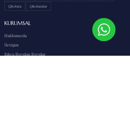
Çikolata
Çikolatalar
KURUMSAL
Hakkımızda
İletişim
Sıkça Sorulan Sorular
Abonelik
Markalar
Blog
Kullanım Şartları
Satış Sözleşmesi
Gizlilik İlkeleri
Teslimat & İade Bilgileri
Havale/EFT Bilgileri