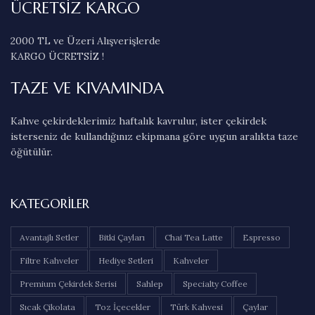
ÜCRETSİZ KARGO
2000 TL ve Üzeri Alışverişlerde
KARGO ÜCRETSİZ !
TAZE VE KIVAMINDA
Kahve çekirdeklerimiz haftalık kavrulur, ister çekirdek
isterseniz de kullandığınız ekipmana göre uygun aralıkta taze
öğütülür.
KATEGORILER
Avantajlı Setler
Bitki Çayları
Chai Tea Latte
Espresso
Filtre Kahveler
Hediye Setleri
Kahveler
Premium Çekirdek Serisi
Sahlep
Specialty Coffee
Sıcak Çikolata
Toz İçecekler
Türk Kahvesi
Çaylar