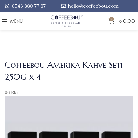
0543 880 77 87
hello@coffeebou.com
0
MENU
₺
0,00
Coffeebou Amerika Kahve Seti
250G x 4
06
Eki