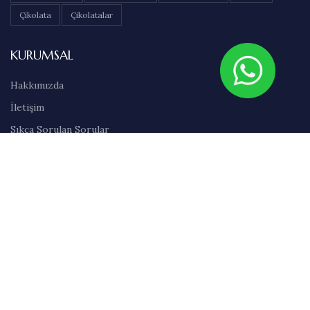
Çikolata
Çikolatalar
KURUMSAL
Hakkımızda
İletişim
Sıkça Sorulan Sorular
Abonelik
Markalar
Blog
Kullanım Şartları
Satış Sözleşmesi
Gizlilik İlkeleri
Teslimat & İade Bilgileri
Havale/EFT Bilgileri