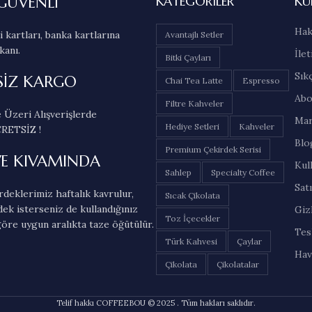
GÜVENLİ
KATEGORILER
KU
Hak
 kartları, banka kartlarına
Avantajlı Setler
kanı.
İlet
Bitki Çayları
Sık
SİZ KARGO
Chai Tea Latte
Espresso
Abo
Filtre Kahveler
 Üzeri Alışverişlerde
Mar
Hediye Setleri
Kahveler
RETSİZ !
Blo
Premium Çekirdek Serisi
VE KIVAMINDA
Kul
Sahlep
Specialty Coffee
Sat
deklerimiz haftalık kavrulur,
Sıcak Çikolata
dek isterseniz de kullandığınız
Gizl
Toz İçecekler
öre uygun aralıkta taze öğütülür.
Tes
Türk Kahvesi
Çaylar
Hav
Çikolata
Çikolatalar
Telif hakkı COFFEEBOU © 2025 . Tüm hakları saklıdır.