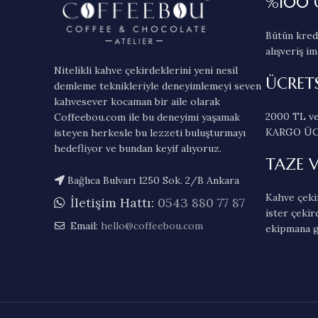
%100 
Bütün kredi
alışveriş im
Nitelikli kahve çekirdeklerini yeni nesil
ÜCRET
demleme teknikleriyle deneyimlemeyi seven
kahvesever kocaman bir aile olarak
2000 TL ve
Coffeebou.com ile bu deneyimi yaşamak
KARGO ÜC
isteyen herkesle bu lezzeti buluşturmayı
hedefliyor ve bundan keyif alıyoruz.
TAZE 
Bağlıca Bulvarı 1250 Sok. 2/B Ankara
Kahve çekir
İletişim Hattı:
0543 880 77 87
ister çekir
Email:
hello@coffeebou.com
ekipmana g