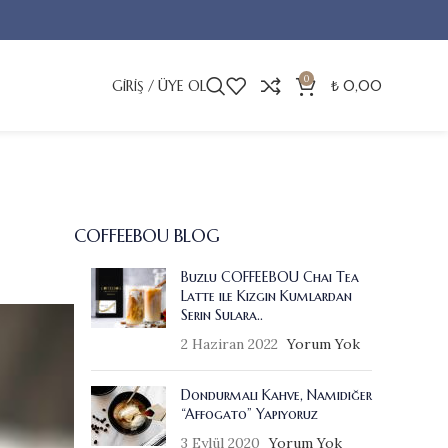
0
GIRIŞ / ÜYE OL
₺
0,00
COFFEEBOU BLOG
Buzlu COFFEEBOU Chai Tea
Latte ile Kızgın Kumlardan
Serin Sulara..
2 Haziran 2022
Yorum Yok
Dondurmalı Kahve, Namıdiğer
“Affogato” Yapıyoruz
3 Eylül 2020
Yorum Yok