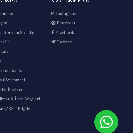
RUMSAL
BIZI TAKIP EDIN
kımızda
Instagram
işim
Pinterest
ça Sorulan Sorular
Facebook
nelik
Twitter
kalar
g
lanım Şartları
ış Sözleşmesi
ilik İlkeleri
limat & İade Bilgileri
ale/EFT Bilgileri