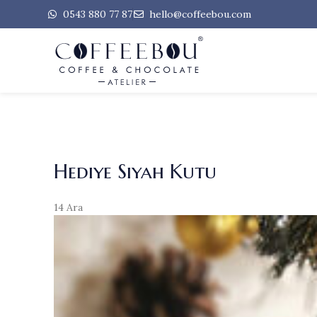
0543 880 77 87
hello@coffeebou.com
Hediye Siyah Kutu
14
Ara