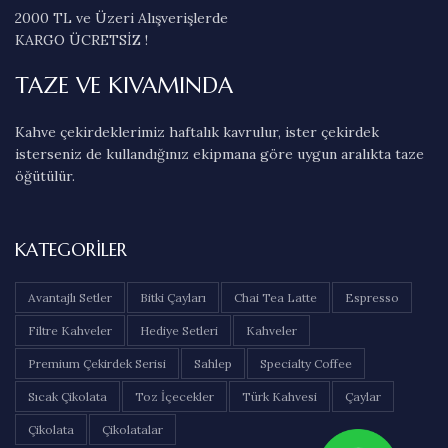
2000 TL ve Üzeri Alışverişlerde
KARGO ÜCRETSİZ !
TAZE VE KIVAMINDA
Kahve çekirdeklerimiz haftalık kavrulur, ister çekirdek
isterseniz de kullandığınız ekipmana göre uygun aralıkta taze
öğütülür.
KATEGORILER
Avantajlı Setler
Bitki Çayları
Chai Tea Latte
Espresso
Filtre Kahveler
Hediye Setleri
Kahveler
Premium Çekirdek Serisi
Sahlep
Specialty Coffee
Sıcak Çikolata
Toz İçecekler
Türk Kahvesi
Çaylar
Çikolata
Çikolatalar