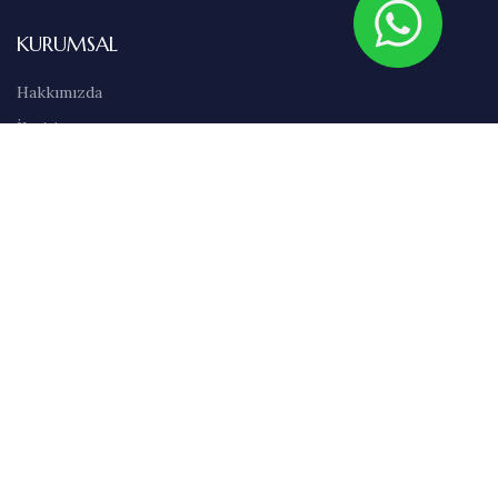
KURUMSAL
Hakkımızda
İletişim
Sıkça Sorulan Sorular
Abonelik
Markalar
Blog
Kullanım Şartları
Satış Sözleşmesi
Gizlilik İlkeleri
Teslimat & İade Bilgileri
Havale/EFT Bilgileri