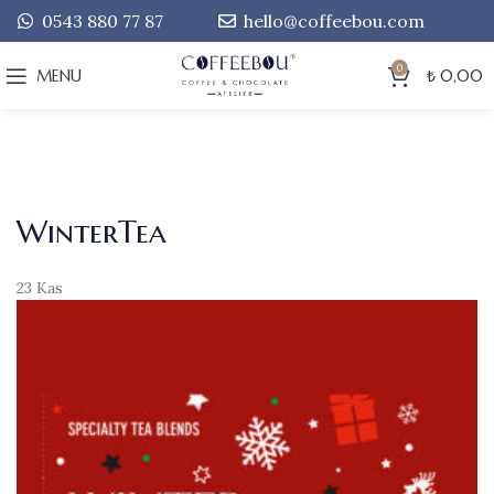
0543 880 77 87
hello@coffeebou.com
0
MENU
₺
0,00
WinterTea
23
Kas