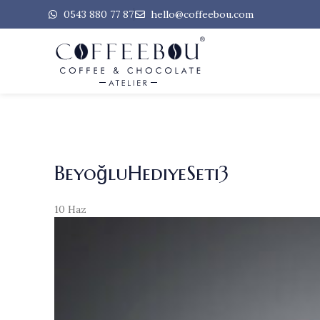
0543 880 77 87
hello@coffeebou.com
BeyoğluHediyeSeti3
10
Haz