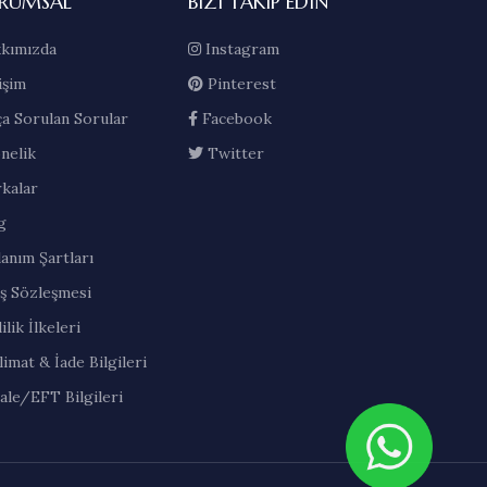
RUMSAL
BIZI TAKIP EDIN
kımızda
Instagram
işim
Pinterest
ça Sorulan Sorular
Facebook
nelik
Twitter
kalar
g
lanım Şartları
ış Sözleşmesi
ilik İlkeleri
limat & İade Bilgileri
ale/EFT Bilgileri