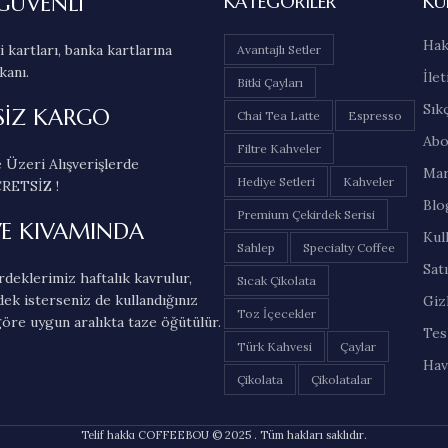
GÜVENLİ
KATEGORILER
KU
Hak
 kartları, banka kartlarına
Avantajlı Setler
kanı.
İlet
Bitki Çayları
Sık
SİZ KARGO
Chai Tea Latte
Espresso
Abo
Filtre Kahveler
 Üzeri Alışverişlerde
Mar
Hediye Setleri
Kahveler
RETSİZ !
Blo
Premium Çekirdek Serisi
VE KIVAMINDA
Kul
Sahlep
Specialty Coffee
Sat
deklerimiz haftalık kavrulur,
Sıcak Çikolata
dek isterseniz de kullandığınız
Gizl
Toz İçecekler
öre uygun aralıkta taze öğütülür.
Tes
Türk Kahvesi
Çaylar
Hav
Çikolata
Çikolatalar
Telif hakkı COFFEEBOU © 2025 . Tüm hakları saklıdır.