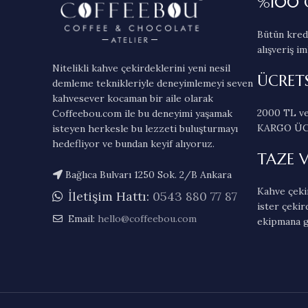
%100 
Bütün kredi
alışveriş im
Nitelikli kahve çekirdeklerini yeni nesil
ÜCRET
demleme teknikleriyle deneyimlemeyi seven
kahvesever kocaman bir aile olarak
2000 TL ve
Coffeebou.com ile bu deneyimi yaşamak
KARGO ÜC
isteyen herkesle bu lezzeti buluşturmayı
hedefliyor ve bundan keyif alıyoruz.
TAZE 
Bağlıca Bulvarı 1250 Sok. 2/B Ankara
Kahve çekir
İletişim Hattı:
0543 880 77 87
ister çekir
Email:
hello@coffeebou.com
ekipmana g