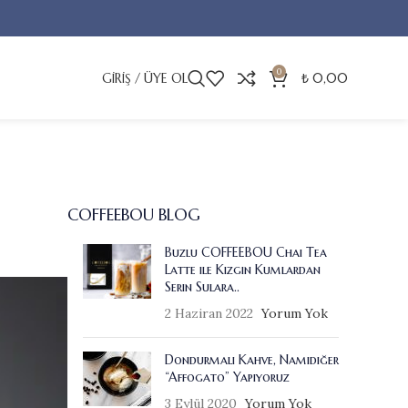
0
GIRIŞ / ÜYE OL
₺
0,00
COFFEEBOU BLOG
Buzlu COFFEEBOU Chai Tea
Latte ile Kızgın Kumlardan
Serin Sulara..
2 Haziran 2022
Yorum Yok
Dondurmalı Kahve, Namıdiğer
“Affogato” Yapıyoruz
3 Eylül 2020
Yorum Yok