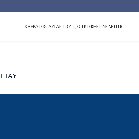
KAHVELER
ÇAYLAR
TOZ İÇECEKLER
HEDİYE SETLERİ
etay