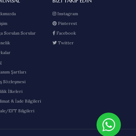
RUMSAL
BIZI TAKIP EDIN
kımızda
Instagram
işim
Pinterest
ça Sorulan Sorular
Facebook
nelik
Twitter
kalar
g
lanım Şartları
ış Sözleşmesi
ilik İlkeleri
limat & İade Bilgileri
ale/EFT Bilgileri