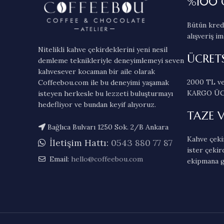
%100 
Bütün kredi
alışveriş im
Nitelikli kahve çekirdeklerini yeni nesil
ÜCRET
demleme teknikleriyle deneyimlemeyi seven
kahvesever kocaman bir aile olarak
2000 TL ve
Coffeebou.com ile bu deneyimi yaşamak
KARGO ÜC
isteyen herkesle bu lezzeti buluşturmayı
hedefliyor ve bundan keyif alıyoruz.
TAZE 
Bağlıca Bulvarı 1250 Sok. 2/B Ankara
Kahve çekir
İletişim Hattı:
0543 880 77 87
ister çekir
Email:
hello@coffeebou.com
ekipmana g