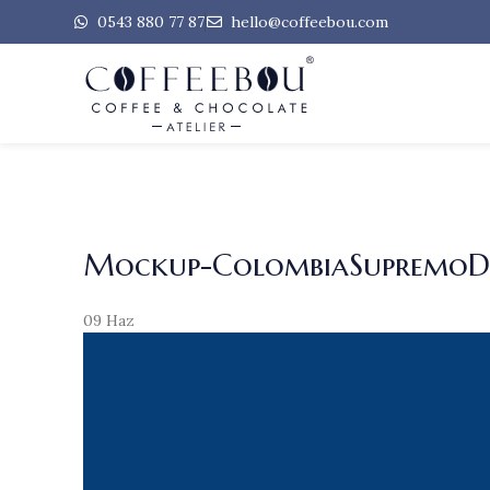
0543 880 77 87
hello@coffeebou.com
Mockup-ColombiaSupremoD
09
Haz