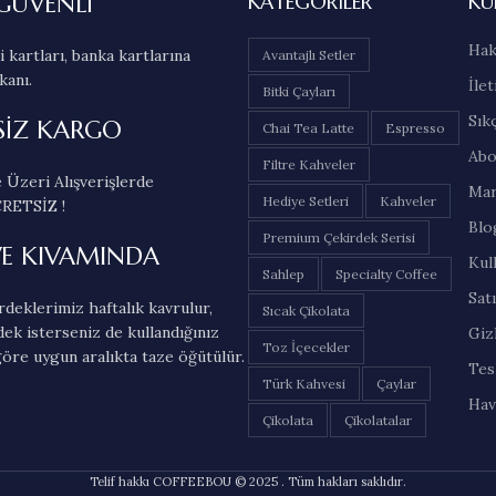
GÜVENLİ
KATEGORILER
KU
Hak
 kartları, banka kartlarına
Avantajlı Setler
kanı.
İlet
Bitki Çayları
Sık
SİZ KARGO
Chai Tea Latte
Espresso
Abo
Filtre Kahveler
 Üzeri Alışverişlerde
Mar
Hediye Setleri
Kahveler
RETSİZ !
Blo
Premium Çekirdek Serisi
VE KIVAMINDA
Kul
Sahlep
Specialty Coffee
Sat
deklerimiz haftalık kavrulur,
Sıcak Çikolata
dek isterseniz de kullandığınız
Gizl
Toz İçecekler
öre uygun aralıkta taze öğütülür.
Tes
Türk Kahvesi
Çaylar
Hav
Çikolata
Çikolatalar
Telif hakkı COFFEEBOU © 2025 . Tüm hakları saklıdır.