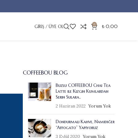
0
GIRIŞ / ÜYE OL
₺
0,00
COFFEEBOU BLOG
Buzlu COFFEEBOU Chai Tea
Latte ile Kızgın Kumlardan
Serin Sulara..
2 Haziran 2022
Yorum Yok
Dondurmalı Kahve, Namıdiğer
“Affogato” Yapıyoruz
3 Eylül 2020
Yorum Yok