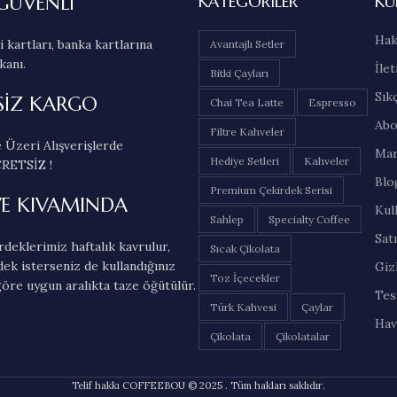
GÜVENLİ
KATEGORILER
KU
Hak
 kartları, banka kartlarına
Avantajlı Setler
kanı.
İlet
Bitki Çayları
Sık
SİZ KARGO
Chai Tea Latte
Espresso
Abo
Filtre Kahveler
 Üzeri Alışverişlerde
Mar
Hediye Setleri
Kahveler
RETSİZ !
Blo
Premium Çekirdek Serisi
VE KIVAMINDA
Kul
Sahlep
Specialty Coffee
Sat
deklerimiz haftalık kavrulur,
Sıcak Çikolata
dek isterseniz de kullandığınız
Gizl
Toz İçecekler
öre uygun aralıkta taze öğütülür.
Tes
Türk Kahvesi
Çaylar
Hav
Çikolata
Çikolatalar
Telif hakkı COFFEEBOU © 2025 . Tüm hakları saklıdır.