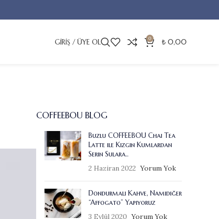
0
GIRIŞ / ÜYE OL
₺
0,00
COFFEEBOU BLOG
Buzlu COFFEEBOU Chai Tea
Latte ile Kızgın Kumlardan
Serin Sulara..
2 Haziran 2022
Yorum Yok
Dondurmalı Kahve, Namıdiğer
“Affogato” Yapıyoruz
3 Eylül 2020
Yorum Yok