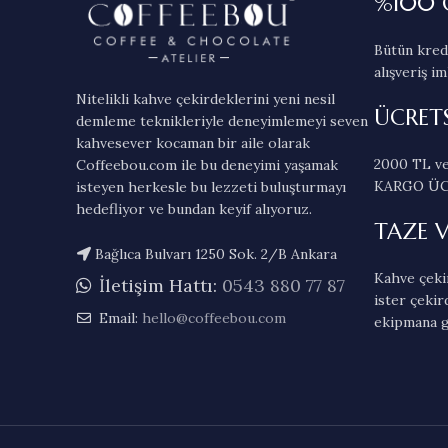
%100 
Bütün kredi
alışveriş im
Nitelikli kahve çekirdeklerini yeni nesil
ÜCRET
demleme teknikleriyle deneyimlemeyi seven
kahvesever kocaman bir aile olarak
2000 TL ve
Coffeebou.com ile bu deneyimi yaşamak
KARGO ÜC
isteyen herkesle bu lezzeti buluşturmayı
hedefliyor ve bundan keyif alıyoruz.
TAZE 
Bağlıca Bulvarı 1250 Sok. 2/B Ankara
Kahve çekir
İletişim Hattı:
0543 880 77 87
ister çekir
Email:
hello@coffeebou.com
ekipmana g