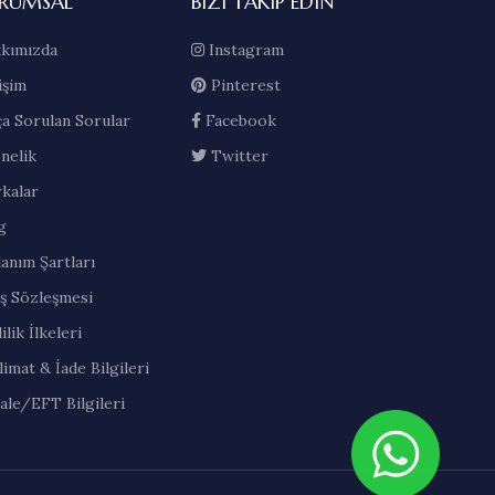
RUMSAL
BIZI TAKIP EDIN
kımızda
Instagram
işim
Pinterest
ça Sorulan Sorular
Facebook
nelik
Twitter
kalar
g
lanım Şartları
ış Sözleşmesi
ilik İlkeleri
limat & İade Bilgileri
ale/EFT Bilgileri