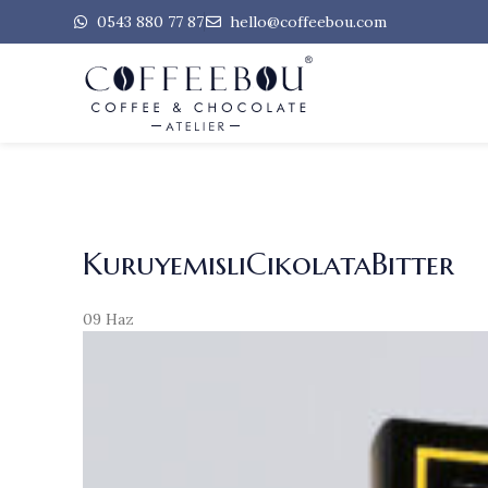
0543 880 77 87
hello@coffeebou.com
KuruyemisliCikolataBitter
09
Haz