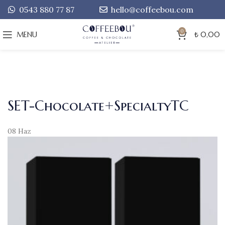
0543 880 77 87
hello@coffeebou.com
0
MENU
₺
0,00
SET-Chocolate+SpecialtyTC
08
Haz