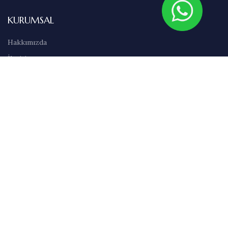
KURUMSAL
Hakkımızda
İletişim
Sıkça Sorulan Sorular
Abonelik
Markalar
Blog
Kullanım Şartları
Satış Sözleşmesi
Gizlilik İlkeleri
Teslimat & İade Bilgileri
Havale/EFT Bilgileri