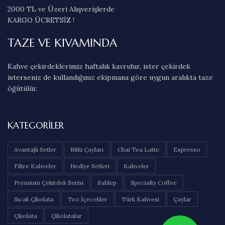
2000 TL ve Üzeri Alışverişlerde
KARGO ÜCRETSİZ !
TAZE VE KIVAMINDA
Kahve çekirdeklerimiz haftalık kavrulur, ister çekirdek
isterseniz de kullandığınız ekipmana göre uygun aralıkta taze
öğütülür.
KATEGORILER
Avantajlı Setler
Bitki Çayları
Chai Tea Latte
Espresso
Filtre Kahveler
Hediye Setleri
Kahveler
Premium Çekirdek Serisi
Sahlep
Specialty Coffee
Sıcak Çikolata
Toz İçecekler
Türk Kahvesi
Çaylar
Çikolata
Çikolatalar