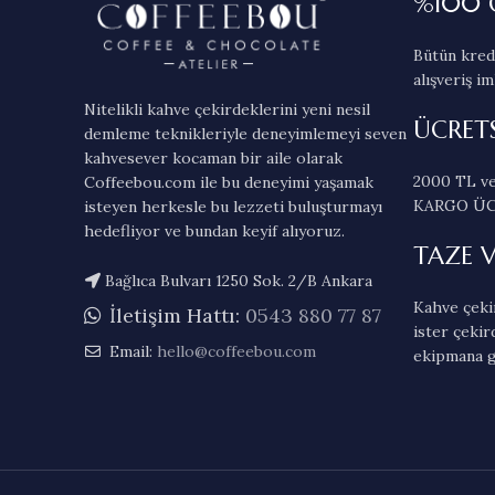
%100 
Bütün kredi
alışveriş im
Nitelikli kahve çekirdeklerini yeni nesil
ÜCRET
demleme teknikleriyle deneyimlemeyi seven
kahvesever kocaman bir aile olarak
2000 TL ve
Coffeebou.com ile bu deneyimi yaşamak
KARGO ÜC
isteyen herkesle bu lezzeti buluşturmayı
hedefliyor ve bundan keyif alıyoruz.
TAZE 
Bağlıca Bulvarı 1250 Sok. 2/B Ankara
Kahve çekir
İletişim Hattı:
0543 880 77 87
ister çekir
Email:
hello@coffeebou.com
ekipmana g