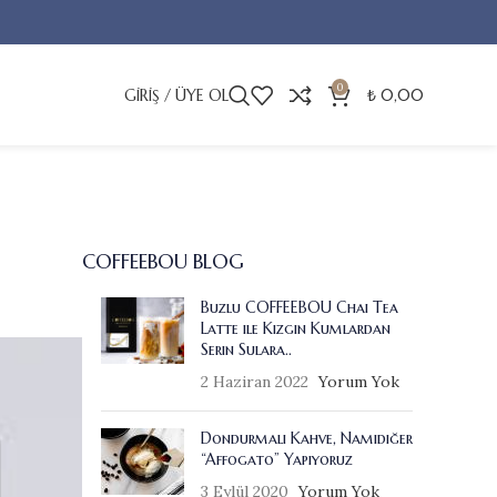
0
GIRIŞ / ÜYE OL
₺
0,00
COFFEEBOU BLOG
Buzlu COFFEEBOU Chai Tea
Latte ile Kızgın Kumlardan
Serin Sulara..
2 Haziran 2022
Yorum Yok
Dondurmalı Kahve, Namıdiğer
“Affogato” Yapıyoruz
3 Eylül 2020
Yorum Yok