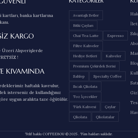
GÜVENLİ
KATEGORILER
KU
Hak
 kartları, banka kartlarına
Avantajlı Setler
kanı.
İlet
Bitki Çayları
Sık
SİZ KARGO
Chai Tea Latte
Espresso
Abo
Filtre Kahveler
 Üzeri Alışverişlerde
Mar
Hediye Setleri
Kahveler
RETSİZ !
Blo
Premium Çekirdek Serisi
VE KIVAMINDA
Kul
Sahlep
Specialty Coffee
Sat
deklerimiz haftalık kavrulur,
Sıcak Çikolata
dek isterseniz de kullandığınız
Gizl
Toz İçecekler
öre uygun aralıkta taze öğütülür.
Tes
Türk Kahvesi
Çaylar
Hav
Çikolata
Çikolatalar
Telif hakkı COFFEEBOU © 2025 . Tüm hakları saklıdır.