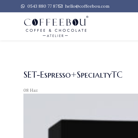
0543 880 77 87
hello@coffeebou.com
SET-Espresso+SpecialtyTC
08
Haz