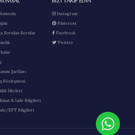
RUMSAL
BIZI TAKIP EDIN
kımızda
Instagram
işim
Pinterest
ça Sorulan Sorular
Facebook
nelik
Twitter
kalar
g
lanım Şartları
ış Sözleşmesi
ilik İlkeleri
limat & İade Bilgileri
ale/EFT Bilgileri