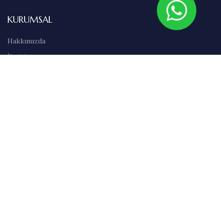
KURUMSAL
Hakkımızda
İletişim
Sıkça Sorulan Sorular
Abonelik
Markalar
Blog
Kullanım Şartları
Satış Sözleşmesi
Gizlilik İlkeleri
Teslimat & İade Bilgileri
Havale/EFT Bilgileri