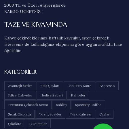
2000 TL ve Üzeri Alışverişlerde
KARGO ÜCRETSİZ !
TAZE VE KIVAMINDA
Kahve çekirdeklerimiz haftalık kavrulur, ister çekirdek
isterseniz de kullandığınız ekipmana göre uygun aralıkta taze
öğütülür.
KATEGORILER
Avantajlı Setler
Bitki Çayları
Chai Tea Latte
Espresso
Filtre Kahveler
Hediye Setleri
Kahveler
Premium Çekirdek Serisi
Sahlep
Specialty Coffee
Sıcak Çikolata
Toz İçecekler
Türk Kahvesi
Çaylar
Çikolata
Çikolatalar