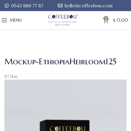
0543 880 77 87
hello@coffeebou.com
0
MENU
₺
0,00
Mockup-EthiopiaHeirloom125
07
Haz