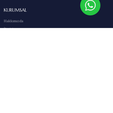
KURUMSAL
Hakkımızda
İletişim
Sıkça Sorulan Sorular
Abonelik
Markalar
Blog
Kullanım Şartları
Satış Sözleşmesi
Gizlilik İlkeleri
Teslimat & İade Bilgileri
Havale/EFT Bilgileri