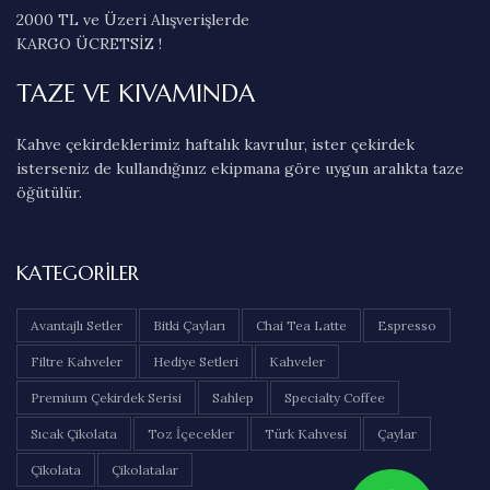
2000 TL ve Üzeri Alışverişlerde
KARGO ÜCRETSİZ !
TAZE VE KIVAMINDA
Kahve çekirdeklerimiz haftalık kavrulur, ister çekirdek
isterseniz de kullandığınız ekipmana göre uygun aralıkta taze
öğütülür.
KATEGORILER
Avantajlı Setler
Bitki Çayları
Chai Tea Latte
Espresso
Filtre Kahveler
Hediye Setleri
Kahveler
Premium Çekirdek Serisi
Sahlep
Specialty Coffee
Sıcak Çikolata
Toz İçecekler
Türk Kahvesi
Çaylar
Çikolata
Çikolatalar