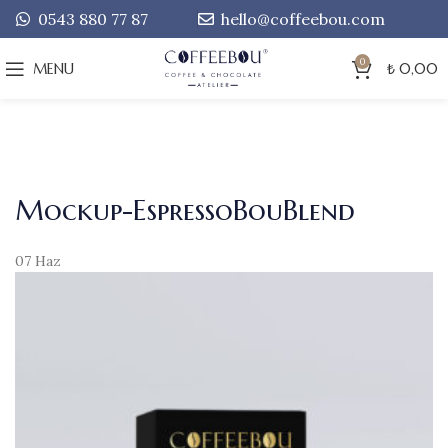
0543 880 77 87
hello@coffeebou.com
0
MENU
₺
0,00
Mockup-EspressoBouBlend
07
Haz