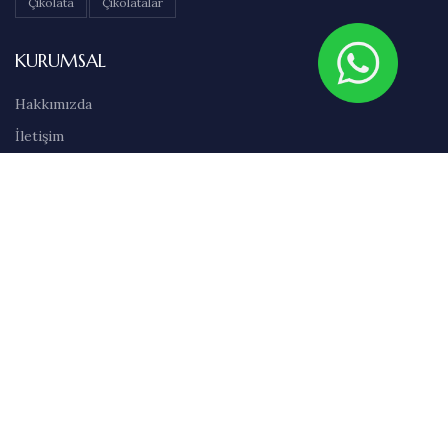
Çikolata
Çikolatalar
KURUMSAL
Hakkımızda
İletişim
Sıkça Sorulan Sorular
Abonelik
Markalar
Blog
Kullanım Şartları
Satış Sözleşmesi
Gizlilik İlkeleri
Teslimat & İade Bilgileri
Havale/EFT Bilgileri