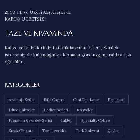
2000 TL ve Üzeri Alışverişlerde
KARGO ÜCRETSİZ !
TAZE VE KIVAMINDA
Kahve çekirdeklerimiz haftalık kavrulur, ister çekirdek
isterseniz de kullandığınız ekipmana göre uygun aralıkta taze
öğütülür.
KATEGORILER
Avantajlı Setler
Bitki Çayları
Chai Tea Latte
Espresso
Filtre Kahveler
Hediye Setleri
Kahveler
Premium Çekirdek Serisi
Sahlep
Specialty Coffee
Sıcak Çikolata
Toz İçecekler
Türk Kahvesi
Çaylar