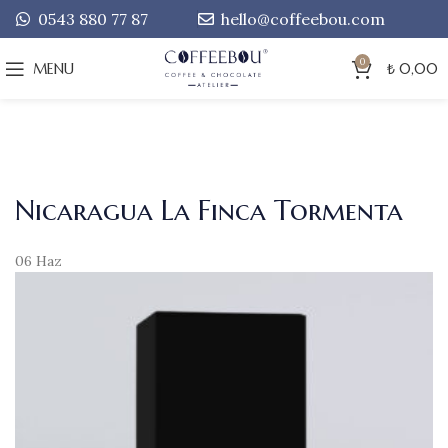
0543 880 77 87
hello@coffeebou.com
0
MENU
₺
0,00
Nicaragua La Finca Tormenta
06
Haz