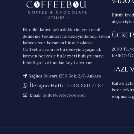
%100 
Bütün kredi
alışveriş im
Nitelikli kahve çekirdeklerini yeni nesil
ÜCRET
demleme teknikleriyle deneyimlemeyi seven
kahvesever kocaman bir aile olarak
2000 TL ve
Coffeebou.com ile bu deneyimi yaşamak
KARGO ÜC
isteyen herkesle bu lezzeti buluşturmayı
hedefliyor ve bundan keyif alıyoruz.
TAZE 
Bağlıca Bulvarı 1250 Sok. 2/B Ankara
Kahve çekir
İletişim Hattı:
0543 880 77 87
ister çekir
Email:
hello@coffeebou.com
ekipmana g