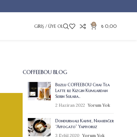
0
GIRIŞ / ÜYE OL
₺
0,00
COFFEEBOU BLOG
Buzlu COFFEEBOU Chai Tea
Latte ile Kızgın Kumlardan
Serin Sulara..
2 Haziran 2022
Yorum Yok
Dondurmalı Kahve, Namıdiğer
“Affogato” Yapıyoruz
3 Eylül 2020
Yorum Yok