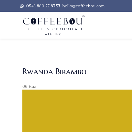
0543 880 77 87
hello@coffeebou.com
Rwanda Birambo
06
Haz