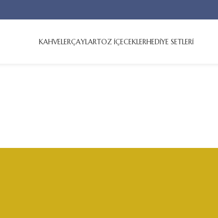
KAHVELER
ÇAYLAR
TOZ İÇECEKLER
HEDİYE SETLERİ