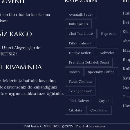
GÜVENLİ
KATEGORILER
KU
Hak
 kartları, banka kartlarına
Avantajlı Setler
kanı.
İlet
Bitki Çayları
Sık
SİZ KARGO
Chai Tea Latte
Espresso
Abo
Filtre Kahveler
 Üzeri Alışverişlerde
Mar
Hediye Setleri
Kahveler
RETSİZ !
Blo
Premium Çekirdek Serisi
VE KIVAMINDA
Kul
Sahlep
Specialty Coffee
Sat
deklerimiz haftalık kavrulur,
Sıcak Çikolata
dek isterseniz de kullandığınız
Gizl
Toz İçecekler
öre uygun aralıkta taze öğütülür.
Tes
Türk Kahvesi
Çaylar
Hav
Çikolata
Çikolatalar
Telif hakkı COFFEEBOU © 2025 . Tüm hakları saklıdır.