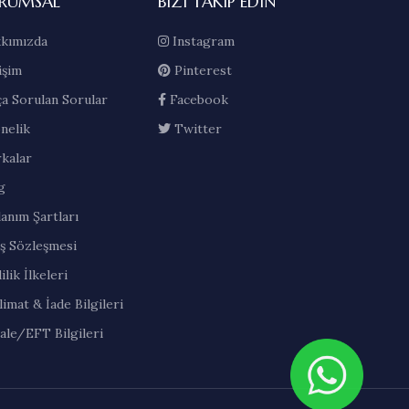
RUMSAL
BIZI TAKIP EDIN
kımızda
Instagram
işim
Pinterest
ça Sorulan Sorular
Facebook
nelik
Twitter
kalar
g
lanım Şartları
ış Sözleşmesi
ilik İlkeleri
limat & İade Bilgileri
ale/EFT Bilgileri