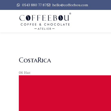
0543 880 77 87
hello@coffeebou.com
CostaRica
06
Haz