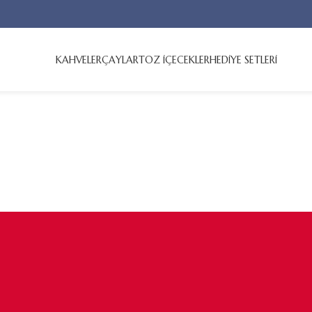
KAHVELER
ÇAYLAR
TOZ İÇECEKLER
HEDİYE SETLERİ