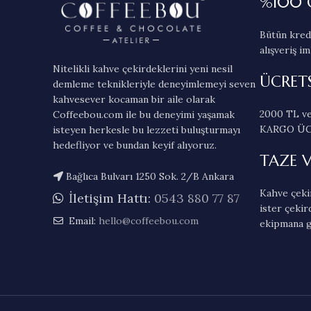
%100 
Bütün kredi
alışveriş im
Nitelikli kahve çekirdeklerini yeni nesil
ÜCRET
demleme teknikleriyle deneyimlemeyi seven
kahvesever kocaman bir aile olarak
2000 TL ve
Coffeebou.com ile bu deneyimi yaşamak
KARGO ÜC
isteyen herkesle bu lezzeti buluşturmayı
hedefliyor ve bundan keyif alıyoruz.
TAZE 
Bağlıca Bulvarı 1250 Sok. 2/B Ankara
Kahve çekir
İletişim Hattı:
0543 880 77 87
ister çekir
Email:
hello@coffeebou.com
ekipmana g