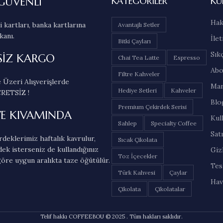
GÜVENLİ
KATEGORILER
KU
Hak
 kartları, banka kartlarına
Avantajlı Setler
kanı.
İlet
Bitki Çayları
Sık
SİZ KARGO
Chai Tea Latte
Espresso
Abo
Filtre Kahveler
 Üzeri Alışverişlerde
Mar
Hediye Setleri
Kahveler
RETSİZ !
Blo
Premium Çekirdek Serisi
VE KIVAMINDA
Kul
Sahlep
Specialty Coffee
Sat
deklerimiz haftalık kavrulur,
Sıcak Çikolata
dek isterseniz de kullandığınız
Gizl
Toz İçecekler
öre uygun aralıkta taze öğütülür.
Tes
Türk Kahvesi
Çaylar
Hav
Çikolata
Çikolatalar
Telif hakkı COFFEEBOU © 2025 . Tüm hakları saklıdır.