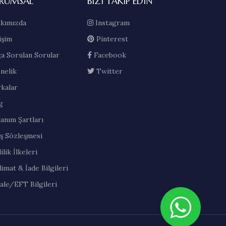
RUMSAL
BIZI TAKIP EDIN
kımızda
Instagram
işim
Pinterest
ça Sorulan Sorular
Facebook
nelik
Twitter
kalar
g
lanım Şartları
ış Sözleşmesi
ilik İlkeleri
limat & İade Bilgileri
ale/EFT Bilgileri