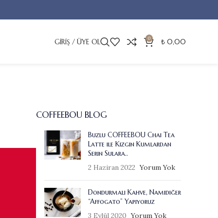
0
GIRIŞ / ÜYE OL
₺
0,00
COFFEEBOU BLOG
Buzlu COFFEEBOU Chai Tea
Latte ile Kızgın Kumlardan
Serin Sulara..
2 Haziran 2022
Yorum Yok
Dondurmalı Kahve, Namıdiğer
“Affogato” Yapıyoruz
3 Eylül 2020
Yorum Yok