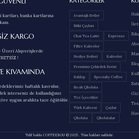
GÜVENLİ
KATEGORILER
KU
Hak
 kartları, banka kartlarına
Avantajlı Setler
kanı.
İlet
Bitki Çayları
Sık
SİZ KARGO
Chai Tea Latte
Espresso
Abo
Filtre Kahveler
 Üzeri Alışverişlerde
Mar
Hediye Setleri
Kahveler
RETSİZ !
Blo
Premium Çekirdek Serisi
VE KIVAMINDA
Kul
Sahlep
Specialty Coffee
Sat
deklerimiz haftalık kavrulur,
Sıcak Çikolata
dek isterseniz de kullandığınız
Gizl
Toz İçecekler
öre uygun aralıkta taze öğütülür.
Tes
Türk Kahvesi
Çaylar
Hav
Çikolata
Çikolatalar
Telif hakkı COFFEEBOU © 2025 . Tüm hakları saklıdır.