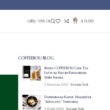
0
GIRIŞ / ÜYE OL
₺
0,00
COFFEEBOU BLOG
Buzlu COFFEEBOU Chai Tea
Latte ile Kızgın Kumlardan
Serin Sulara..
2 Haziran 2022
Yorum Yok
Dondurmalı Kahve, Namıdiğer
“Affogato” Yapıyoruz
3 Eylül 2020
Yorum Yok