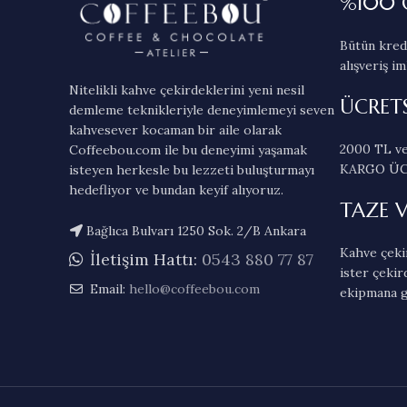
%100 
Bütün kredi
alışveriş im
Nitelikli kahve çekirdeklerini yeni nesil
ÜCRET
demleme teknikleriyle deneyimlemeyi seven
kahvesever kocaman bir aile olarak
2000 TL ve
Coffeebou.com ile bu deneyimi yaşamak
KARGO ÜC
isteyen herkesle bu lezzeti buluşturmayı
hedefliyor ve bundan keyif alıyoruz.
TAZE 
Bağlıca Bulvarı 1250 Sok. 2/B Ankara
Kahve çekir
İletişim Hattı:
0543 880 77 87
ister çekir
Email:
hello@coffeebou.com
ekipmana g