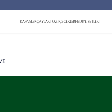
KAHVELER
ÇAYLAR
TOZ İÇECEKLER
HEDİYE SETLERİ
ve