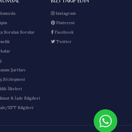
RUMSAL
BIZI TAKIP EDIN
kımızda
Instagram
işim
Pinterest
ça Sorulan Sorular
Facebook
nelik
Twitter
kalar
g
lanım Şartları
ış Sözleşmesi
ilik İlkeleri
limat & İade Bilgileri
ale/EFT Bilgileri