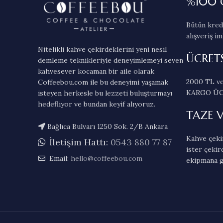
%100 
Bütün kredi
alışveriş im
Nitelikli kahve çekirdeklerini yeni nesil
ÜCRET
demleme teknikleriyle deneyimlemeyi seven
kahvesever kocaman bir aile olarak
2000 TL ve
Coffeebou.com ile bu deneyimi yaşamak
KARGO ÜC
isteyen herkesle bu lezzeti buluşturmayı
hedefliyor ve bundan keyif alıyoruz.
TAZE 
Bağlıca Bulvarı 1250 Sok. 2/B Ankara
Kahve çekir
İletişim Hattı:
0543 880 77 87
ister çekir
Email:
hello@coffeebou.com
ekipmana g