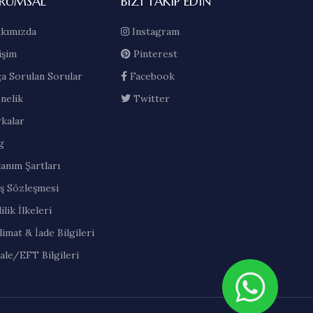
RUMSAL
BIZI TAKIP EDIN
kımızda
Instagram
işim
Pinterest
ça Sorulan Sorular
Facebook
nelik
Twitter
kalar
g
lanım Şartları
ış Sözleşmesi
ilik İlkeleri
limat & İade Bilgileri
ale/EFT Bilgileri