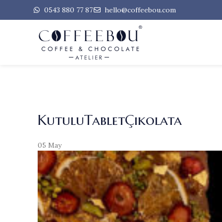
0543 880 77 87
hello@coffeebou.com
KutuluTabletÇikolata
05
May