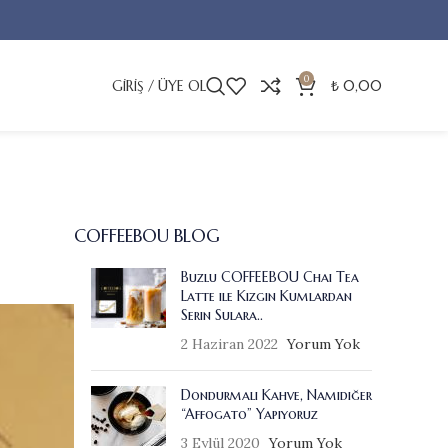
0
GIRIŞ / ÜYE OL
₺
0,00
COFFEEBOU BLOG
Buzlu COFFEEBOU Chai Tea
Latte ile Kızgın Kumlardan
Serin Sulara..
2 Haziran 2022
Yorum Yok
Dondurmalı Kahve, Namıdiğer
“Affogato” Yapıyoruz
3 Eylül 2020
Yorum Yok