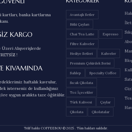
GÜVENLİ
KATEGORILER
KU
Hak
 kartları, banka kartlarına
Avantajlı Setler
kanı.
İlet
Bitki Çayları
Sık
SİZ KARGO
Chai Tea Latte
Espresso
Abo
Filtre Kahveler
 Üzeri Alışverişlerde
Mar
Hediye Setleri
Kahveler
RETSİZ !
Blo
Premium Çekirdek Serisi
VE KIVAMINDA
Kul
Sahlep
Specialty Coffee
Sat
deklerimiz haftalık kavrulur,
Sıcak Çikolata
dek isterseniz de kullandığınız
Gizl
Toz İçecekler
öre uygun aralıkta taze öğütülür.
Tes
Türk Kahvesi
Çaylar
Hav
Çikolata
Çikolatalar
Telif hakkı COFFEEBOU © 2025 . Tüm hakları saklıdır.