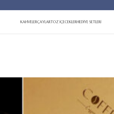
KAHVELER
ÇAYLAR
TOZ İÇECEKLER
HEDİYE SETLERİ