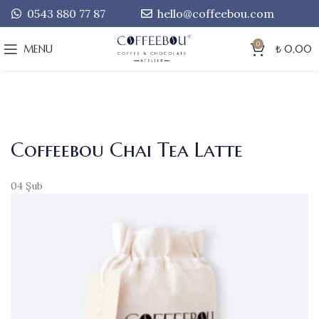
0543 880 77 87
hello@coffeebou.com
0
MENU
₺
0,00
Coffeebou Chai Tea Latte
04
Şub