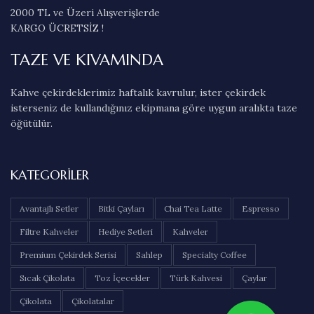
2000 TL ve Üzeri Alışverişlerde
KARGO ÜCRETSİZ !
TAZE VE KIVAMINDA
Kahve çekirdeklerimiz haftalık kavrulur, ister çekirdek
isterseniz de kullandığınız ekipmana göre uygun aralıkta taze
öğütülür.
KATEGORILER
Avantajlı Setler
Bitki Çayları
Chai Tea Latte
Espresso
Filtre Kahveler
Hediye Setleri
Kahveler
Premium Çekirdek Serisi
Sahlep
Specialty Coffee
Sıcak Çikolata
Toz İçecekler
Türk Kahvesi
Çaylar
Çikolata
Çikolatalar