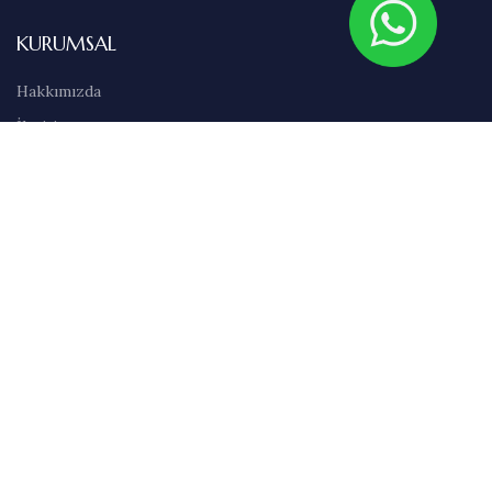
KURUMSAL
Hakkımızda
İletişim
Sıkça Sorulan Sorular
Abonelik
Markalar
Blog
Kullanım Şartları
Satış Sözleşmesi
Gizlilik İlkeleri
Teslimat & İade Bilgileri
Havale/EFT Bilgileri