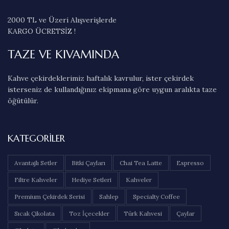
2000 TL ve Üzeri Alışverişlerde
KARGO ÜCRETSİZ !
TAZE VE KIVAMINDA
Kahve çekirdeklerimiz haftalık kavrulur, ister çekirdek
isterseniz de kullandığınız ekipmana göre uygun aralıkta taze
öğütülür.
KATEGORILER
Avantajlı Setler
Bitki Çayları
Chai Tea Latte
Espresso
Filtre Kahveler
Hediye Setleri
Kahveler
Premium Çekirdek Serisi
Sahlep
Specialty Coffee
Sıcak Çikolata
Toz İçecekler
Türk Kahvesi
Çaylar