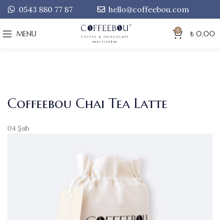
0543 880 77 87
hello@coffeebou.com
0
MENU
₺
0,00
Coffeebou Chai Tea Latte
04
Şub