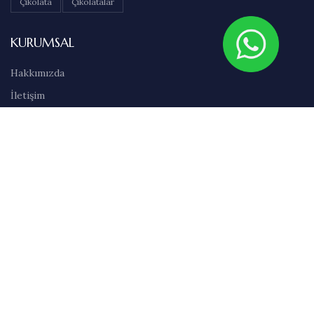
Çikolata
Çikolatalar
KURUMSAL
Hakkımızda
İletişim
Sıkça Sorulan Sorular
Abonelik
Markalar
Blog
Kullanım Şartları
Satış Sözleşmesi
Gizlilik İlkeleri
Teslimat & İade Bilgileri
Havale/EFT Bilgileri