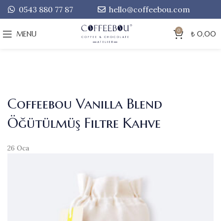
0543 880 77 87
hello@coffeebou.com
0
MENU
₺
0,00
Coffeebou Vanilla Blend
Öğütülmüş Filtre Kahve
26
Oca