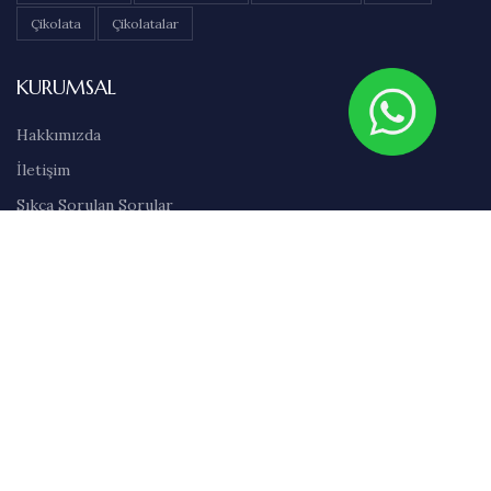
Çikolata
Çikolatalar
KURUMSAL
Hakkımızda
İletişim
Sıkça Sorulan Sorular
Abonelik
Markalar
Blog
Kullanım Şartları
Satış Sözleşmesi
Gizlilik İlkeleri
Teslimat & İade Bilgileri
Havale/EFT Bilgileri