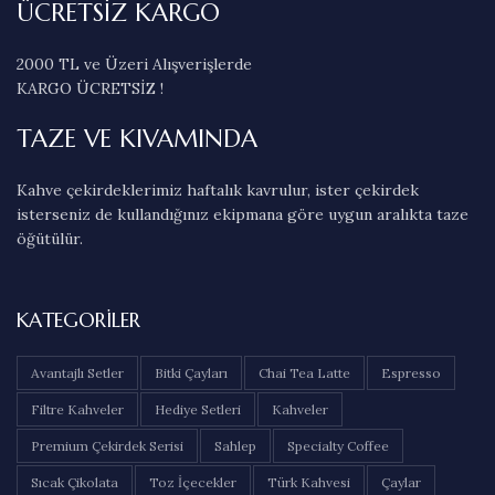
ÜCRETSİZ KARGO
2000 TL ve Üzeri Alışverişlerde
KARGO ÜCRETSİZ !
TAZE VE KIVAMINDA
Kahve çekirdeklerimiz haftalık kavrulur, ister çekirdek
isterseniz de kullandığınız ekipmana göre uygun aralıkta taze
öğütülür.
KATEGORILER
Avantajlı Setler
Bitki Çayları
Chai Tea Latte
Espresso
Filtre Kahveler
Hediye Setleri
Kahveler
Premium Çekirdek Serisi
Sahlep
Specialty Coffee
Sıcak Çikolata
Toz İçecekler
Türk Kahvesi
Çaylar